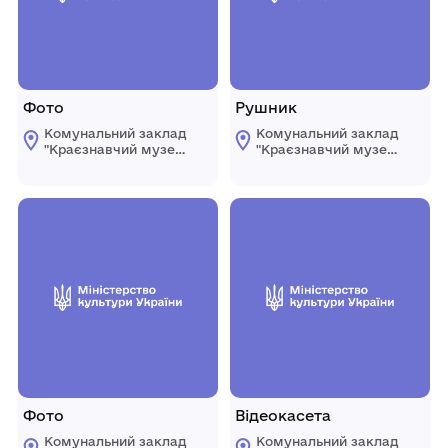
Фото
Рушник
Комунальний заклад
Комунальний заклад
"Краєзнавчий музей
"Краєзнавчий музей
" Піщанської
" Піщанської
селищної ради
селищної ради
Фото
Відеокасета
Комунальний заклад
Комунальний заклад