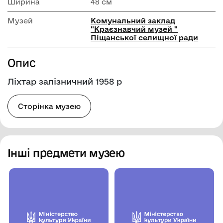
Ширина
48 см
Музей
Комунальний заклад
"Краєзнавчий музей "
Піщанської селищної ради
Опис
Ліхтар залізничний 1958 р
Сторінка музею
Інші предмети музею