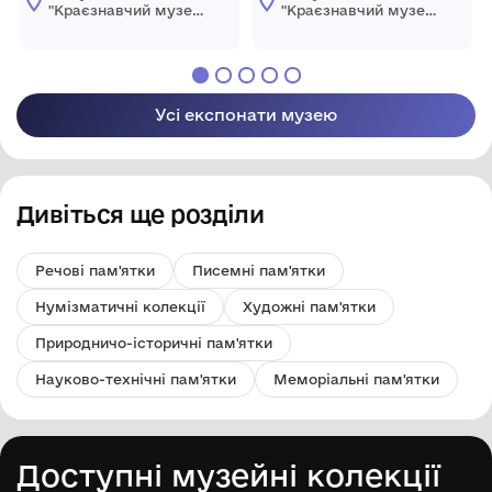
"Краєзнавчий музей
"Краєзнавчий музей
" Піщанської
" Піщанської
селищної ради
селищної ради
Усі експонати музею
Дивіться ще розділи
Речові пам'ятки
Писемні пам'ятки
Нумізматичні колекції
Художні пам'ятки
Природничо-історичні пам'ятки
Науково-технічні пам'ятки
Меморіальні пам'ятки
Доступні музейні колекції