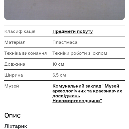
Класифікація
Предмети побуту
Матеріал
Пластмаса
Техніка виконання
Техніки роботи зі склом
Довжина
10 см
Ширина
6.5 см
Музей
Комунальний заклад "Музей
археологічних та краєзнавчих
досліджень
Новомиргородщини"
Опис
Ліхтарик