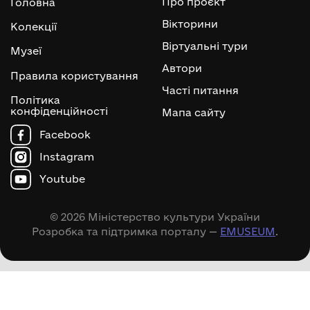
Про проєкт
Головна
Вікторини
Колекції
Віртуальні тури
Музеї
Автори
Правила користування
Часті питання
Політика
конфіденційності
Мапа сайту
Facebook
Instagram
Youtube
© 2026 Міністерство культури України
Розробка та підтримка порталу —
EMUSEUM
.