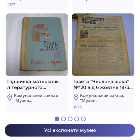
товаришами
археологічних та
археологічних та
1973
краєзнавчих
краєзнавчих
досліджень
досліджень
Новомиргородщини"
Новомиргородщини"
Підшивка матеріалів
Газета "Червона зірка"
літературного
№120 від 6 жовтня 1973
обєднання "Вись",
року.
Комунальний заклад
Комунальний заклад
том№2, 1965, 1966, 1967
"Музей
"Музей
роки, І Бойко, М, Сухов,
археологічних та
археологічних та
1973
краєзнавчих
краєзнавчих
В Пісковий, М. Стоян, В.
досліджень
досліджень
Шульга.
Новомиргородщини"
Новомиргородщини"
Усі експонати музею