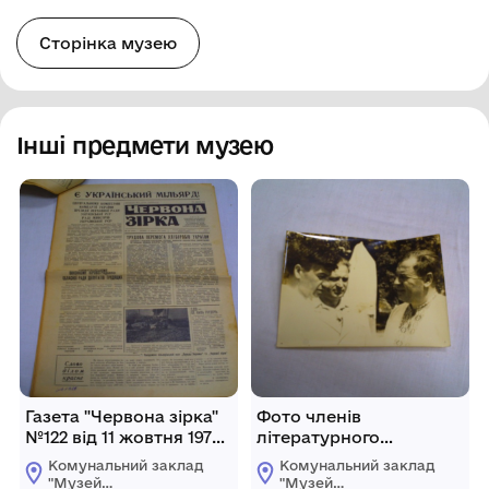
Сторінка музею
Інші предмети музею
Газета "Червона зірка"
Фото членів
№122 від 11 жовтня 1973
літературного
року.
обєднання "Вись" Сухов
Комунальний заклад
Комунальний заклад
Микола Павлович з
"Музей
"Музей