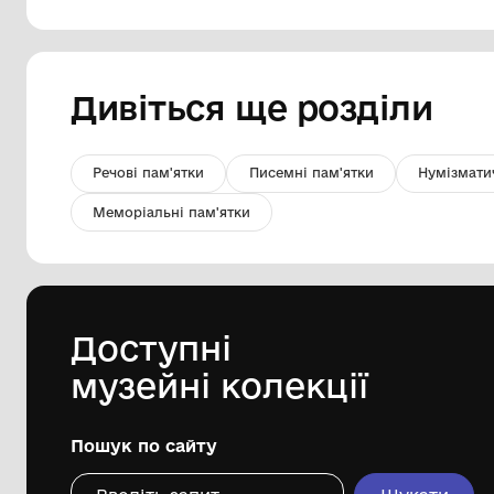
Ліхтар Летюча миша. ХІХ - ХХст.
Комунальний заклад Буринської
міської ради "Буринський
краєзнавчий музей імені Павла
Попова"