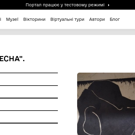
Портал працює у тестов
дені / Зниклі
Музеї
Вікторини
Віртуальні ту
 М. "ВЕСНА".
фіки