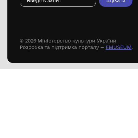
Дивіться ще розді
Речові пам'ятки
Писемні пам'ятки
Меморіальні пам'ятки
Доступні
музейні колекції
Пошук по сайту