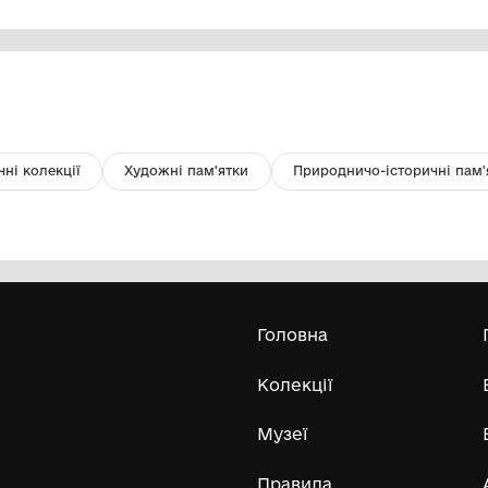
Рушник тканий.
Гр
Комунальний заклад Буринської
міської ради "Буринський
краєзнавчий музей імені Павла
Попова"
Усі експонати м