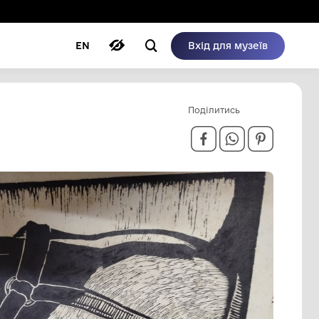
ому режимі
ри
Автори
Блог
EN