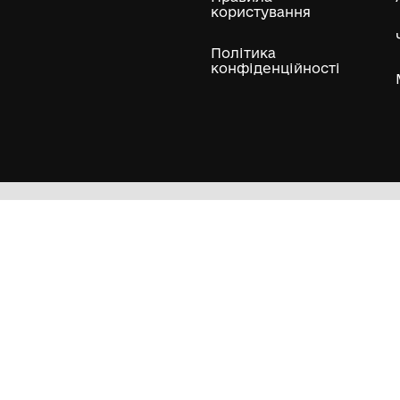
ли
Нумізматичні колекції
Художні пам'ятки
Гол
Кол
Муз
Пра