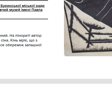
ний заклад Буринської міської ради
кий краєзнавчий музей імені Павла
. Колір - чорний. На лінориті автор
а зі снопом сіна. Кінь мріє, що з
 хазяїн принесе оберемок запашної