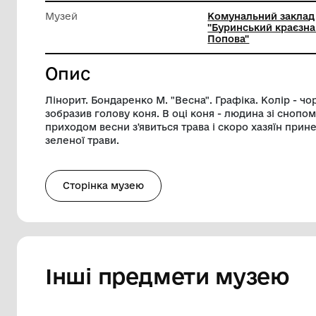
Довжина
35 см
Ширина
20 см
Музей
Комуналь
"Буринсь
Попова"
Опис
Лінорит. Бондаренко М. "Весна". Графіка
зобразив голову коня. В оці коня - людин
приходом весни з'явиться трава і скоро
зеленої трави.
Сторінка музею