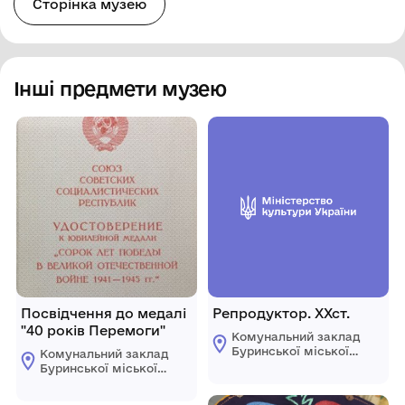
Сторінка музею
Інші предмети музею
Посвідчення до медалі
Репродуктор. ХХст.
"40 років Перемоги"
Комунальний заклад
Буринської міської
Комунальний заклад
ради "Буринський
Буринської міської
краєзнавчий музей
ради "Буринський
імені Павла Попова"
краєзнавчий музей