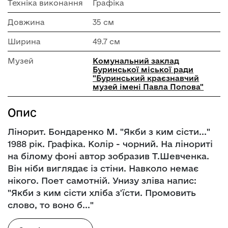
Техніка виконання
Графіка
Довжина
35 см
Ширина
49.7 см
Музей
Комунальний заклад
Буринської міської ради
"Буринський краєзнавчий
музей імені Павла Попова"
Опис
Лінорит. Бондаренко М. "Якби з ким сісти..."
1988 рік. Графіка. Колір - чорний. На лінориті
на білому фоні автор зобразив Т.Шевченка.
Він ніби виглядає із стіни. Навколо немає
нікого. Поет самотній. Унизу зліва напис:
"Якби з ким сісти хліба з'їсти. Промовить
слово, то воно б..."