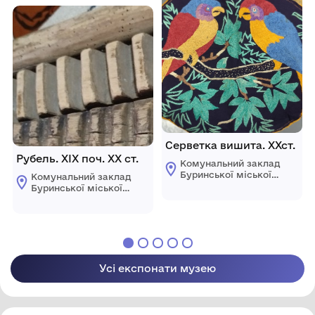
імені Павла Попова"
Серветка вишита. ХХст.
Рубель. ХІХ поч. ХХ ст.
Комунальний заклад
Буринської міської
Комунальний заклад
ради "Буринський
Буринської міської
краєзнавчий музей
ради "Буринський
імені Павла Попова"
краєзнавчий музей
імені Павла Попова"
Усі експонати музею