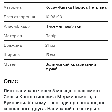
Автор/ка
Косач-Квітка Лариса Петрівна
Дата створення
10.06.1901
Класифікація
Писемні пам'ятки
Матеріал
Папір
Довжина
21 см
Ширина
13 см
Музей
Волинський краєзнавчий
музей
Опис
Лист написано через 5 місяців після смерті
Сергія Костянтиновича Мержинського, з
Буковини. У ньому - спогади про останні дні
їх спільного друга. Написаний на чотирьох