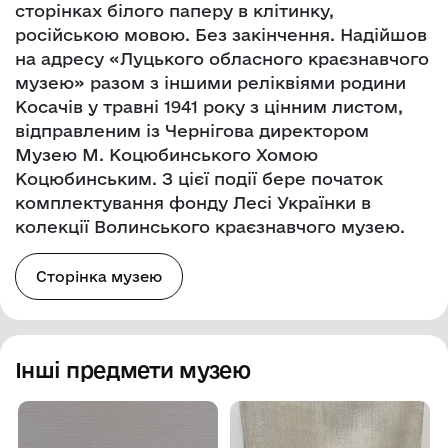
сторінках білого паперу в клітинку,
російською мовою. Без закінчення. Надійшов
на адресу «Луцького обласного краєзнавчого
музею» разом з іншими реліквіями родини
Косачів у травні 1941 року з цінним листом,
відправленим із Чернігова директором
Музею М. Коцюбинського Хомою
Коцюбинським. З цієї події бере початок
комплектування фонду Лесі Українки в
колекції Волинського краєзнавчого музею.
Сторінка музею
Інші предмети музею