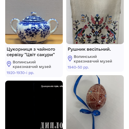
Цукорниця з чайного
Рушник весільний.
сервізу "Цвіт сакури"
Волинський
краєзнавчий музей
Волинський
краєзнавчий музей
1940-50 рр.
1920-1930-і рр.