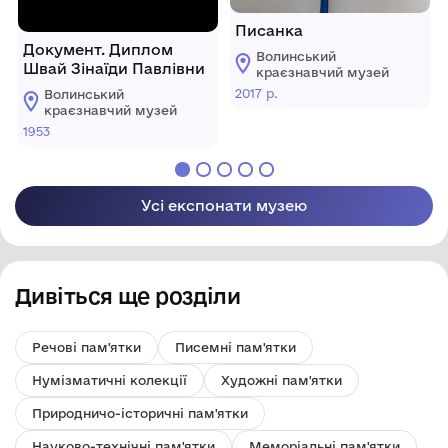
Писанка
Документ. Диплом
Волинський
Швай Зінаїди Павлівни
краєзнавчий музей
2017 р.
Волинський
краєзнавчий музей
1953
Усі експонати музею
Дивіться ще розділи
Речові пам'ятки
Писемні пам'ятки
Нумізматичні колекції
Художні пам'ятки
Природничо-історичні пам'ятки
Науково-технічні пам'ятки
Меморіальні пам'ятки