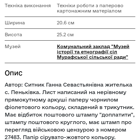
Техніка виконання
Техніки роботи з паперово
картонажним матеріалом
Ширина
20.6 см
Висота
25.2 см
Музей
Комунальний заклад "Музей
історії та етнографії сіл
Мурафської сільської ради"
Опис
Автор: Ситник Ганна Севастьянівна жителька
с. Пеньківка. Лист написаний на нерівному
прямокутному аркуші паперу чорнилом
фіолетового кольору, складений в трикутник.
Має відбиток поштового штампу "доплатити",
штампу поштового круглого, має штамп про
перегляд військовою цензурою з номером
27483. Папір сірувато-жовтого кольору.