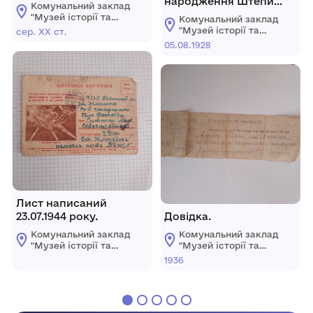
народження Штепи
Комунальний заклад
Миколи Яковова від
"Музей історії та
Комунальний заклад
05.08.1928 р.
етнографії сіл
"Музей історії та
сер. ХХ ст.
Мурафської
етнографії сіл
05.08.1928
сільської ради"
Мурафської
сільської ради"
Лист написаний
23.07.1944 року.
Довідка.
Комунальний заклад
Комунальний заклад
"Музей історії та
"Музей історії та
етнографії сіл
етнографії сіл
1936
Мурафської
Мурафської
сільської ради"
сільської ради"