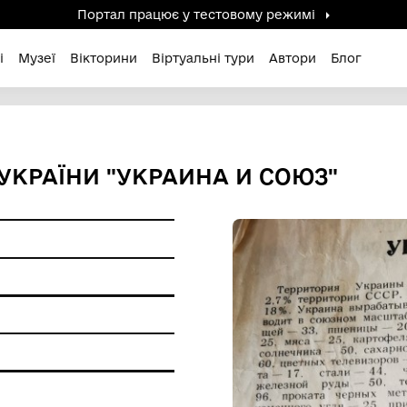
Портал працює у тестов
дені / Зниклі
Музеї
Вікторини
Віртуальні ту
 РУХУ УКРАЇНИ "УКРАИНА 
 пам'ятки
фський друк