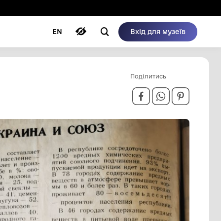
ому режимі
ри
Автори
Блог
EN
И СОЮЗ"