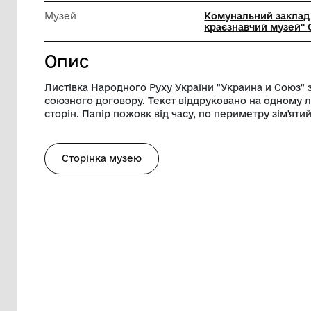
Довжина
20.5 см
Ширина
28.7 см
Музей
Комунал
краєзнав
Опис
Листівка Народного Руху України "Украи
союзного договору. Текст віддруковано 
сторін. Папір пожовк від часу, по периме
Сторінка музею