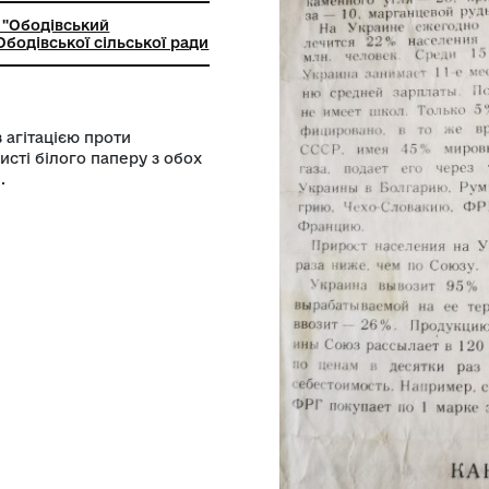
ьний заклад "Ободівський
чий музей" Ободівської сільської ради
на и Союз" з агітацією проти
на одному листі білого паперу з обох
тру зім'ятий.