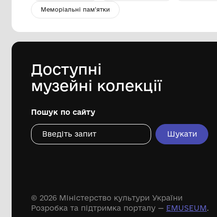
Глечик глиняний
Комунальний заклад "Ободівський
краєзнавчий музей" Ободівської
сільської ради
Дивіться ще розді
Речові пам'ятки
Писемні пам'ятки