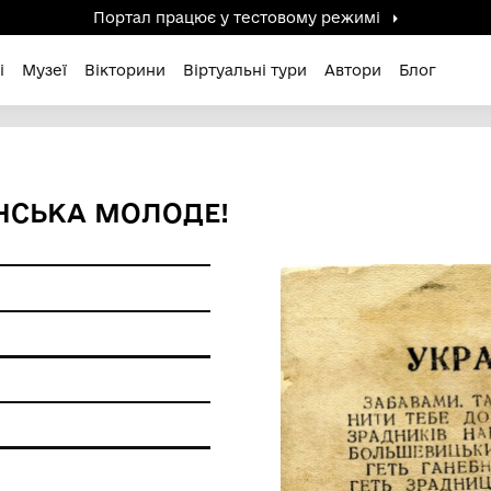
Портал працює у тестов
дені / Зниклі
Музеї
Вікторини
Віртуальні ту
. УКРАЇНСЬКА МОЛОДЕ!
а