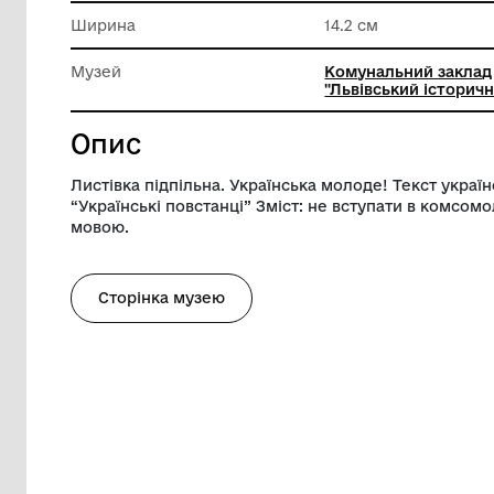
Техніка виконання
Друк
Довжина
19.8 см
Ширина
14.2 см
Музей
Комуналь
"Львівсь
Опис
Листівка підпільна. Українська молоде!
“Українські повстанці” Зміст: не вступ
мовою.