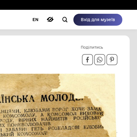
ому режимі
ри
Автори
Блог
EN