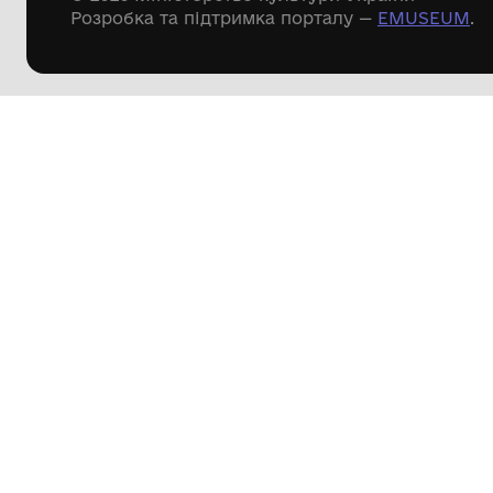
Речові пам'ятки
Писемні пам'ятки
Меморіальні пам'ятки
Доступні
музейні колекції
Пошук по сайту