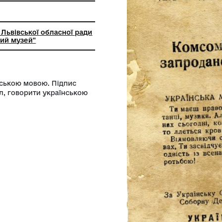
ний заклад Львівської обласної ради
кий історичний музей"
 Текст українською мовою. Підпис
ати в комсомол, говорити українською