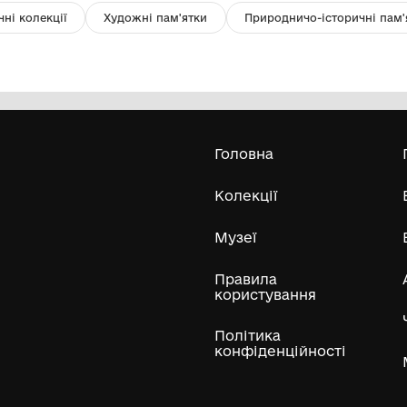
Листівка "Рождество Твоє, Христе
кі
Боже!"
Комунальний заклад Львівської
обласної ради "Львівський
ХІІ
історичний музей"
-1992
Усі експонати м
ли