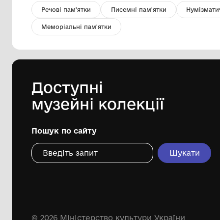
Денарій Антоніна Пія
Комунальний заклад Львівської
обласної ради "Львівський
історичний музей"
Дивіться ще розді