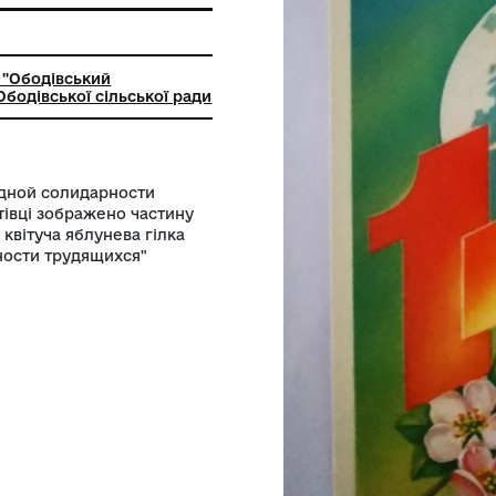
фський друк
ьний заклад "Ободівський
чий музей" Ободівської сільської ради
нь международной солидарности
 року. На листівці зображено частину
с "1 мая" та квітуча яблунева гілка
ной солидарности трудящихся"