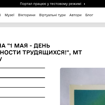
Портал працює у тестов
дені / Зниклі
Музеї
Вікторини
Віртуальні ту
ТАЛЬНА "1 МАЯ - ДЕНЬ
ИДАРНОСТИ ТРУДЯЩИХСЯ!
87 РОКУ
 пам'ятки