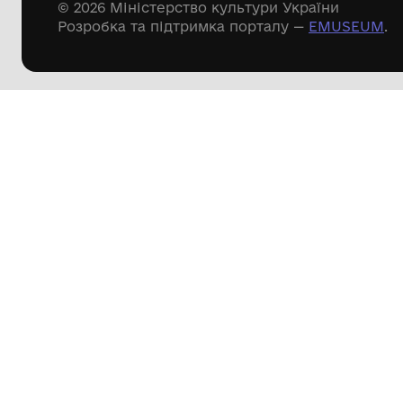
Речові пам'ятки
Писемні пам'ятки
Меморіальні пам'ятки
Доступні
музейні колекції
Пошук по сайту