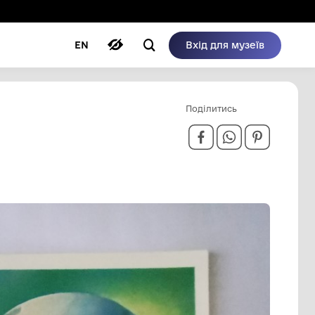
ому режимі
ри
Автори
Блог
EN
", МТ