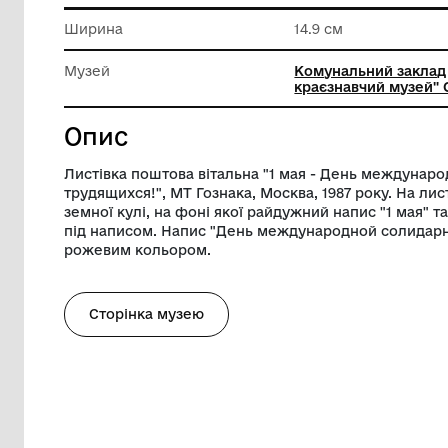
Техніка виконання
Типогра
Довжина
10.4 см
Ширина
14.9 см
Музей
Комунал
краєзнав
Опис
Листівка поштова вітальна "1 мая - Де
трудящихся!", МТ Гознака, Москва, 1987
земної кулі, на фоні якої райдужний напи
під написом. Напис "День международ
рожевим кольором.