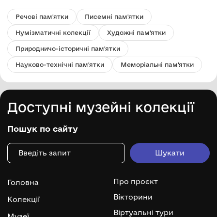
Речові пам'ятки
Писемні пам'ятки
Нумізматичні колекції
Художні пам'ятки
Природничо-історичні пам'ятки
Науково-технічні пам'ятки
Меморіальні пам'ятки
Доступні музейні колекції
Пошук по сайту
Про проєкт
Головна
Вікторини
Колекції
Віртуальні тури
Музеї