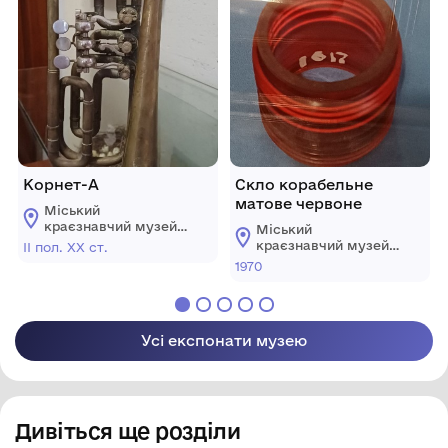
Корнет-А
Скло корабельне
матове червоне
Міський
краєзнавчий музей
Міський
Гайсинщини
краєзнавчий музей
ІІ пол. ХХ ст.
Гайсинщини
1970
Усі експонати музею
Дивіться ще розділи