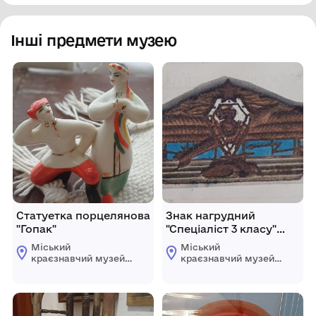
Інші предмети музею
Статуетка порцелянова
Знак нагрудний
"Гопак"
"Спеціаліст 3 класу"
офіцерського складу
Міський
Міський
ЗС СРСР
краєзнавчий музей
краєзнавчий музей
Гайсинщини
Гайсинщини