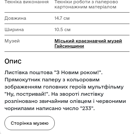
Техніка виконання
Техніки роботи з паперово
картонажним матеріалом
Довжина
14.7 см
Ширина
10.5 см
Музей
Міський краєзнавчий музей
Гайсинщини
Опис
Листівка поштова "З Новим роком!".
Прямокутник паперу з кольоровим
зображенням головних героїв мультфільму
"Ну, постривай!". На звороті листівку
розліновано звичайним олівцем і червоними
чорнилами написано число "233".
Сторінка музею