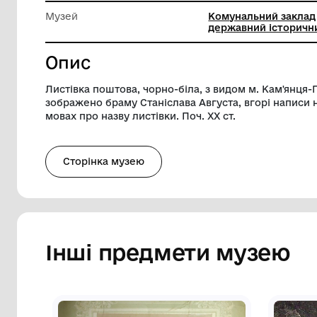
Довжина
13.5 см
Ширина
9 см
Музей
Комунал
державн
Опис
Листівка поштова, чорно-біла, з видом м
зображено браму Станіслава Августа, вг
мовах про назву листівки. Поч. ХХ ст.
Сторінка музею