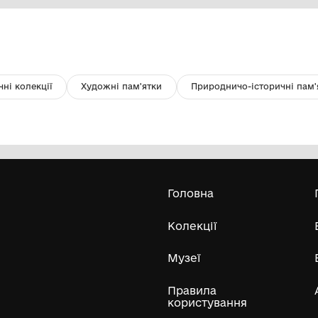
Фото-листівка. Зображення
Ли
чорно-біле. Вид м. Криниці
ф
Комунальний заклад "Кам'янець-
Подільський державний історичний
музей-заповідник"
невідомо
не
Усі експонати м
ли