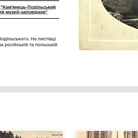
ьний заклад "Кам'янець-Подільський
ий історичний музей-заповідник"
. Кам'янця-Подільського. На листівці
орі написи на російській та польській