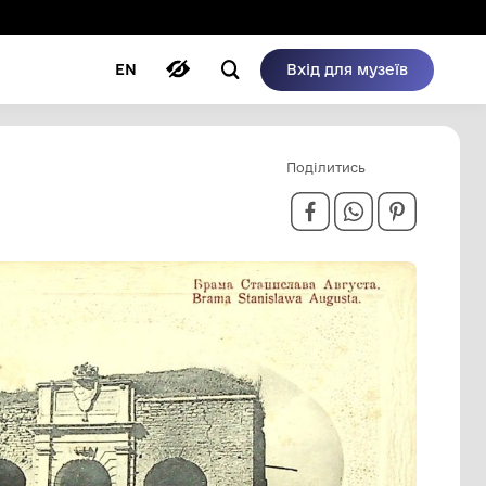
ому режимі
ри
Автори
Блог
EN
ІЛЬСЬКОГО