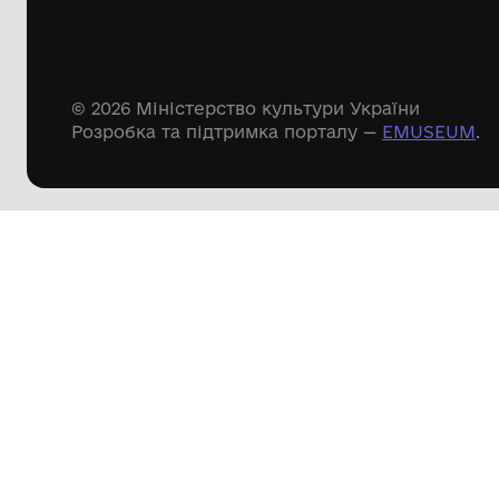
Речові пам'ятки
Писемні пам'ятки
Меморіальні пам'ятки
Доступні
музейні колекції
Пошук по сайту