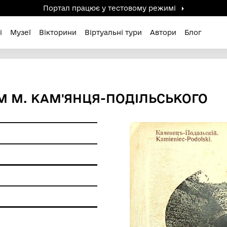
Портал працює у тестов
дені / Зниклі
Музеї
Вікторини
Віртуальні ту
 ВИДОМ М. КАМ'ЯНЦЯ-ПОД
а