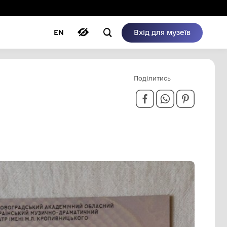
ому режимі
ри
Автори
Блог
EN
24 РОКУ
ІМЕНІ М.