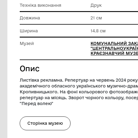
Класифікація
Листівк
Матеріал
Папір
Техніка виконання
Друк
Довжина
21 см
Ширина
14.8 см
Музей
КОМУНА
"ЦЕНТР
КРАЄЗН
Опис
Листівка рекламна. Репертуар на черве