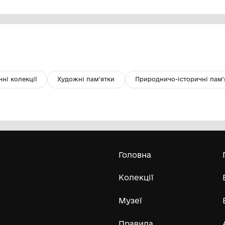
Фото ч/б. Войцеховські Анатолій і
Ли
Тетяна
Ща
ро
КОМУНАЛЬНИЙ ЗАКЛАД
"ЦЕНТРАЛЬНОУКРАЇНСЬКИЙ
ОБЛАСНИЙ КРАЄЗНАВЧИЙ МУЗЕЙ"
1962 р.
20
Усі експонати м