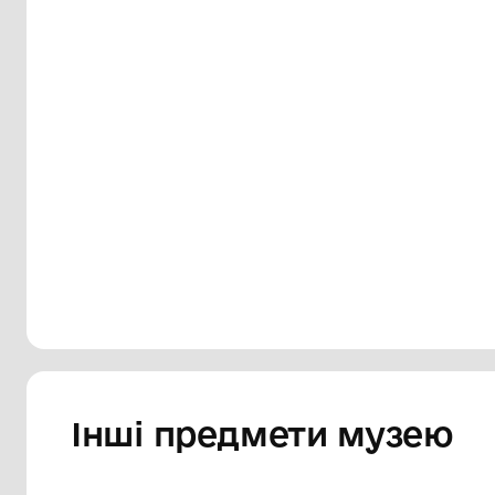
академічного обласного українського м
Кропивницького. На фоні кольорового 
репертуар на місяць. Зворот чорного ко
"Перед волею"
Сторінка музею