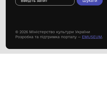
Дивіться ще розді
Речові пам'ятки
Писемні пам'ятки
Меморіальні пам'ятки
Доступні
музейні колекції