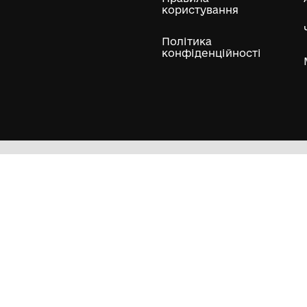
ли
Нумізматичні колекції
Художні пам'ятки
Гол
Кол