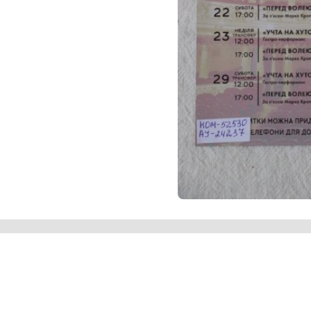
узично-драматичного театру імені М.
фотозображення зали театру подано
льору, посередині назва вистави