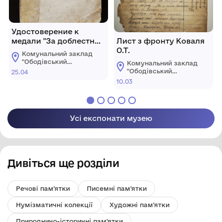
Удостоверение к
медали "За доблестный
Лист з фронту Коваля
труд в Великой
О.Т.
Комунальний заклад
Отечественной войне
"Ободівський
Комунальний заклад
1941-1945 гг." Е №
краєзнавчий музей"
"Ободівський
25.04
Ободівської
0294626 Билаш Марии
краєзнавчий музей"
10.03
сільської ради
Ободівської
Александровны
сільської ради
Усі експонати музею
Дивіться ще розділи
Речові пам'ятки
Писемні пам'ятки
Нумізматичні колекції
Художні пам'ятки
Природничо-історичні пам'ятки