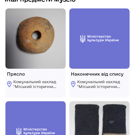
Прясло
Наконечник від спису
Комунальний заклад
Комунальний заклад
"Mіський історичний
"Mіський історичний
музей" Жмеринської
музей" Жмеринської
міської ради
міської ради