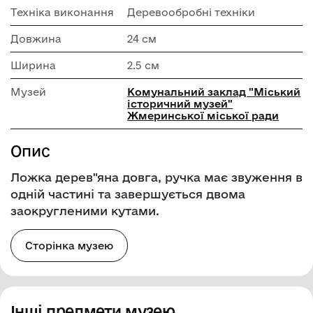
Техніка виконання
Деревообробні техніки
Довжина
24 см
Ширина
2.5 см
Музей
Комунальний заклад "Mіський
історичний музей"
Жмеринської міської ради
Опис
Ложка дерев"яна довга, ручка має звуження в
одній частині та завершується двома
заокругленими кутами.
Сторінка музею
Інші предмети музею