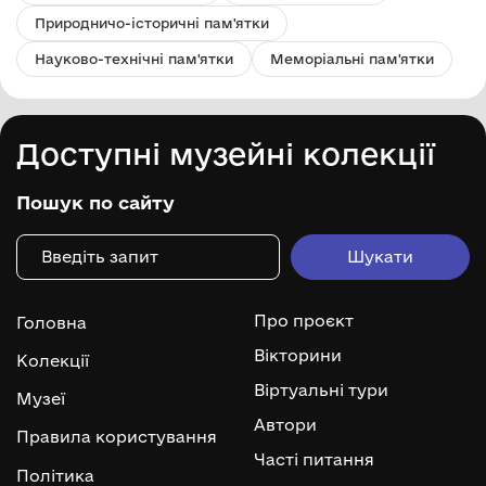
Природничо-історичні пам'ятки
Науково-технічні пам'ятки
Меморіальні пам'ятки
Доступні музейні колекції
Пошук по сайту
Про проєкт
Головна
Вікторини
Колекції
Віртуальні тури
Музеї
Автори
Правила користування
Часті питання
Політика