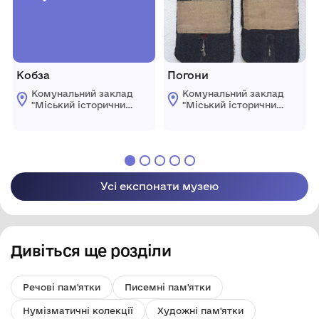
Кобза
Погони
Комунальний заклад
Комунальний заклад
"Mіський історичний
"Mіський історичний
музей" Жмеринської
музей" Жмеринської
міської ради
міської ради
Усі експонати музею
Дивіться ще розділи
Речові пам'ятки
Писемні пам'ятки
Нумізматичні колекції
Художні пам'ятки