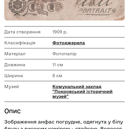
Дата створення
1909 р.
Класифікація
Фотоджерела
Матеріал
Фотопапір
Довжина
11 см
Ширина
8 см
Музей
Комунальний заклад
"Покровський історичний
музей"
Опис
Зображення анфас погрудне, одягнута у білу
блузу з високим коміром - стойкою. Волосся