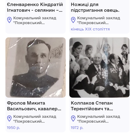
Єленваренко Кіндратій
Ножиці для
Ігнатович - селянин –
підстригання овець.
бідняк, учасник
Комунальний заклад
Комунальний заклад
революційних подій
"Покровський
"Покровський
1905 – 1907 рр. у с.
історичний музей"
історичний музей"
кінець ХІХ століття
Криворіжжя.
Фролов Микита
Колпаков Степан
Васильович, кавалер
Терентійович та
ордена Леніна та
Бороздін Степан
Комунальний заклад
Комунальний заклад
медалі "За трудові
Терентійович –
"Покровський
"Покровський
відзнаки", машиніст
ветерани 383
історичний музей"
історичний музей"
1950 р.
1972 р.
депо ст.
шахтарської