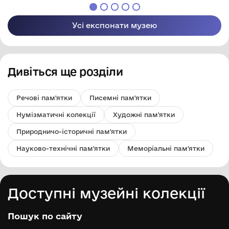
Красноармійськ,
стрілецької дивізії, під
учасник
час зустрічі з
кривоносівського руху.
піонерами середньої
Усі експонати музею
школи № 4.
Дивіться ще розділи
Речові пам'ятки
Писемні пам'ятки
Нумізматичні колекції
Художні пам'ятки
Природничо-історичні пам'ятки
Науково-технічні пам'ятки
Меморіальні пам'ятки
Доступні музейні колекції
Пошук по сайту