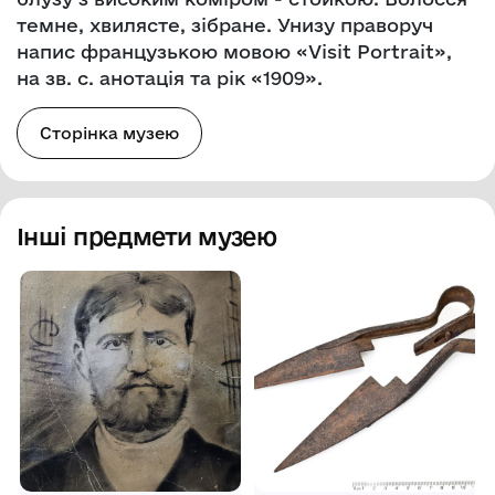
темне, хвилясте, зібране. Унизу праворуч
напис французькою мовою «Visit Portrait»,
на зв. с. анотація та рік «1909».
Сторінка музею
Інші предмети музею