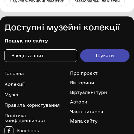
Науково-технічні пам'ятки
Меморіальні пам'ятки
Доступні музейні колекції
Пошук по сайту
Про проєкт
Головна
Вікторини
Колекції
Віртуальні тури
Музеї
Автори
Правила користування
Часті питання
Політика
конфіденційності
Мапа сайту
Facebook