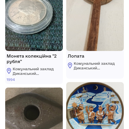
Монета колекційна "2
Лопата
рубля"
Комунальний заклад
Диканський
Комунальний заклад
історико-
Диканський
краєзнавчий музей
історико-
1994
ім. Д.М.Гармаша
краєзнавчий музей
ім. Д.М.Гармаша