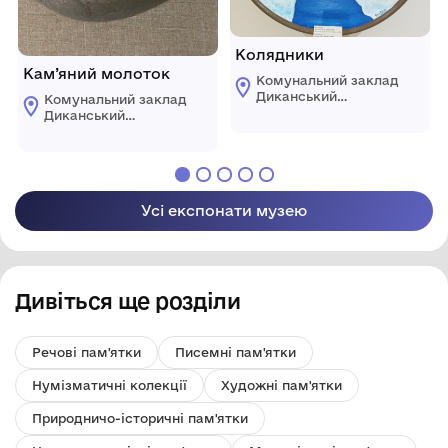
Колядники
Кам’яний молоток
Комунальний заклад
Диканський
Комунальний заклад
історико-
Диканський
краєзнавчий музей
історико-
ім. Д.М.Гармаша
краєзнавчий музей
ім. Д.М.Гармаша
Усі експонати музею
Дивіться ще розділи
Речові пам'ятки
Писемні пам'ятки
Нумізматичні колекції
Художні пам'ятки
Природничо-історичні пам'ятки