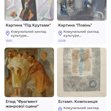
Картина "Під Крутами"
Картина "Повінь"
Комунальний заклад
Комунальний заклад
культури
культури
"Хмельницький
"Хмельницький
1991
2008
обласний художній
обласний художній
музей"
музей"
Етюд "Фрагмент
Естамп. Композиція
жанрової сцени"
Комунальний заклад