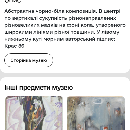
Абстрактна чорно-біла композиція. В центрі
по вертикалі сукупність різнонаправлених
різновеликих мазків на фоні кола, утвореного
широкими лініями різної товщини. У лівому
нижньому куті чорним авторський підпис:
Крас 86
Сторінка музею
Інші предмети музею