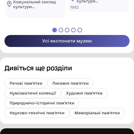
культури
Комунальний заклад
"Хмельницький
культури
1992
обласний художній
"Хмельницький
музей"
обласний художній
музей"
Усі експонати музею
Дивіться ще розділи
Речові пам'ятки
Писемні пам'ятки
Нумізматичні колекції
Художні пам'ятки
Природничо-історичні пам'ятки
Науково-технічні пам'ятки
Меморіальні пам'ятки