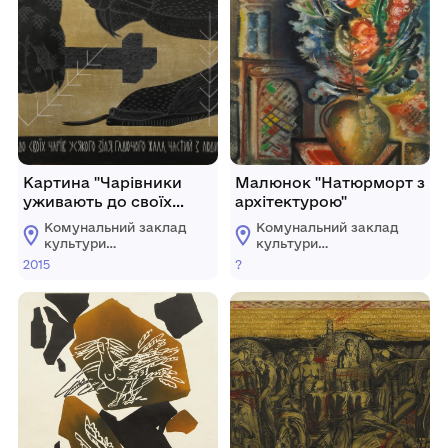
Картина "Чарівники
Малюнок "Натюрморт з
уживають до своїх
архітектурою"
чарів усякого зіля,
Комунальний заклад
Комунальний заклад
гадючого жала, частий
культури
культури
з людини та річий з
"Хмельницький
"Хмельницький
2015
?
обласний художній
обласний художній
церкви". З серії
музей"
музей"
«Демонологія»