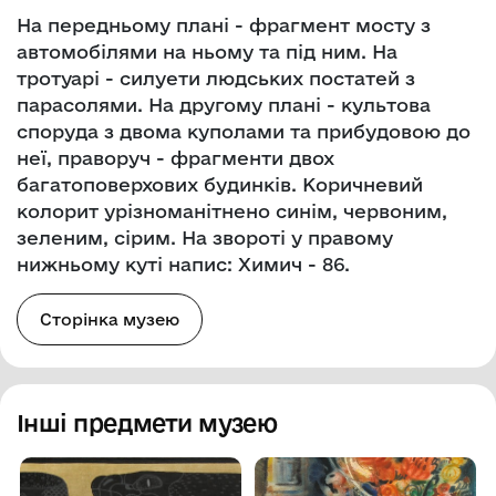
На передньому плані - фрагмент мосту з
автомобілями на ньому та під ним. На
тротуарі - силуети людських постатей з
парасолями. На другому плані - культова
споруда з двома куполами та прибудовою до
неї, праворуч - фрагменти двох
багатоповерхових будинків. Коричневий
колорит урізноманітнено синім, червоним,
зеленим, сірим. На звороті у правому
нижньому куті напис: Химич - 86.
Сторінка музею
Інші предмети музею