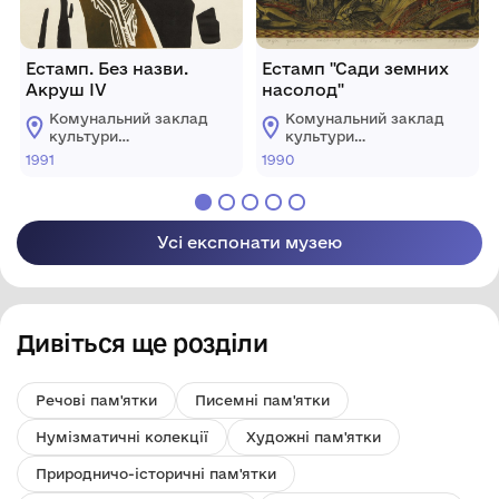
Естамп. Без назви.
Естамп "Сади земних
Акруш ІV
насолод"
Комунальний заклад
Комунальний заклад
культури
культури
"Хмельницький
"Хмельницький
1991
1990
обласний художній
обласний художній
музей"
музей"
Усі експонати музею
Дивіться ще розділи
Речові пам'ятки
Писемні пам'ятки
Нумізматичні колекції
Художні пам'ятки
Природничо-історичні пам'ятки