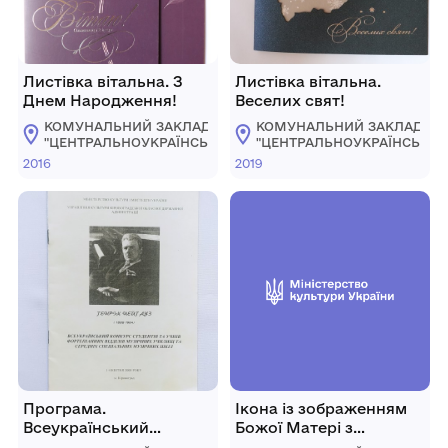
Листівка вітальна. З
Листівка вітальна.
Днем Народження!
Веселих свят!
КОМУНАЛЬНИЙ ЗАКЛАД
КОМУНАЛЬНИЙ ЗАКЛАД
"ЦЕНТРАЛЬНОУКРАЇНСЬКИЙ
"ЦЕНТРАЛЬНОУКРАЇНСЬКИ
ОБЛАСНИЙ КРАЄЗНАВЧИЙ
ОБЛАСНИЙ КРАЄЗНАВЧИЙ
2016
2019
МУЗЕЙ"
МУЗЕЙ"
Програма.
Ікона із зображенням
Всеукраїнський
Божої Матері з
конкурс студентів та
немовлям "Страстна"