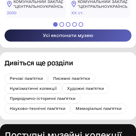
КОМУНАЛЬНИЙ ЗАКЛАД
КОМУНАЛЬНИЙ ЗАКЛАД
учнів музичних училищ
"ЦЕНТРАЛЬНОУКРАЇНСЬКИЙ
"ЦЕНТРАЛЬНОУКРАЇНСЬКИ
та шкіл у м. Кіровограді
ОБЛАСНИЙ КРАЄЗНАВЧИЙ
ОБЛАСНИЙ КРАЄЗНАВЧИЙ
2000
ХХ ст.
МУЗЕЙ"
МУЗЕЙ"
Усі експонати музею
Дивіться ще розділи
Речові пам'ятки
Писемні пам'ятки
Нумізматичні колекції
Художні пам'ятки
Природничо-історичні пам'ятки
Науково-технічні пам'ятки
Меморіальні пам'ятки
Доступні музейні колекції