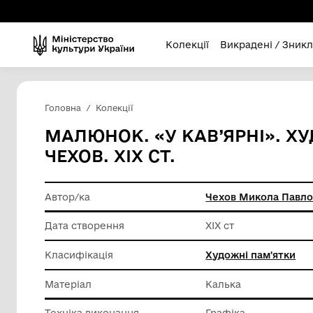
Колекції
Викра
Головна
Колекції
МАЛЮНОК. «У КАВ’Я
ЧЕХОВ. ХІХ СТ.
Автор/ка
Чехов М
Дата створення
XIX ст