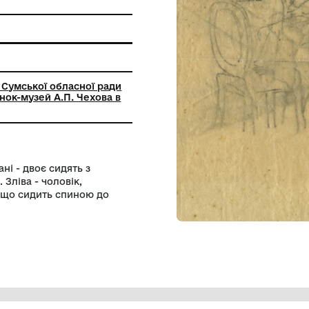
 пам'ятки
ьний заклад Сумської обласної ради
альний Будинок-музей А.П. Чехова в
 першому плані - двоє сидять з
и спинками. Зліва - чоловік,