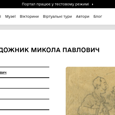
Портал працює у тестов
дені / Зниклі
Музеї
Вікторини
Віртуальні ту
РНІ». ХУДОЖНИК МИКОЛА 
икола Павлович