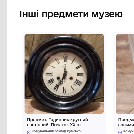
зображений у правий профіль, поруч з 
глядача. Малюнок наклеєний на папір.
Сторінка музею
Інші предмети му