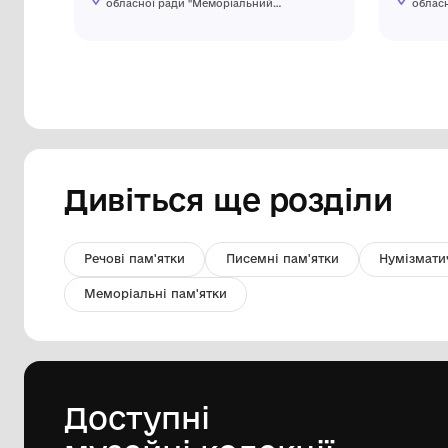
Предмет. Годинник круглий
настінний. Початок XX ст
Комунальний заклад Сумської
обласної ради "Меморіальний
Будинок-музей А.П. Чехова в м. Суми"