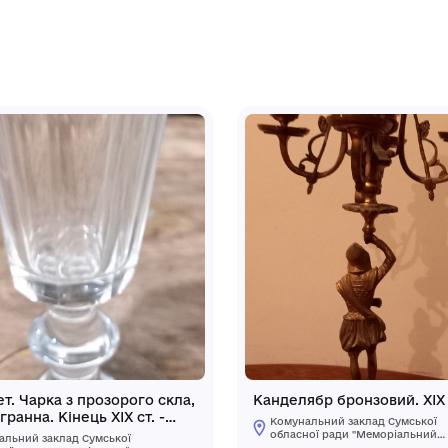
ним - інший, що сидить спиною до
зею