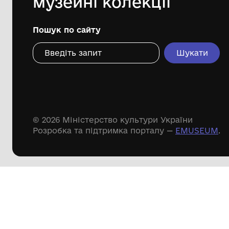
Дивіться ще розді
Речові пам'ятки
Писемні пам'ятки
Меморіальні пам'ятки
Доступні