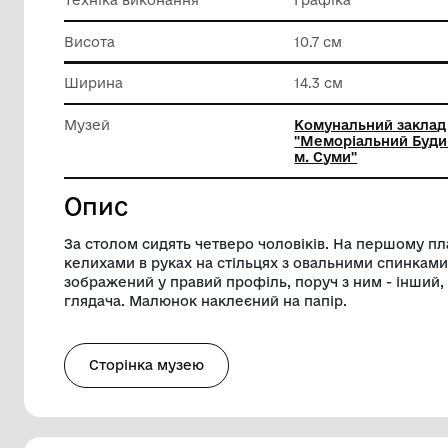
Класифікація
Художні
Матеріал
Калька
Техніка виконання
Графіка
Висота
10.7 см
Ширина
14.3 см
Музей
Комунал
"Меморі
м. Суми"
Опис
За столом сидять четверо чоловіків. На
келихами в руках на стільцях з овальним