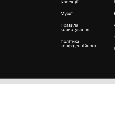
ли
Нумізматичні колекції
Художні пам'ятки
Гол