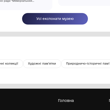
Предмет. Чарка з прозорого скла,
восьмигранна. Кінець ХІХ ст. -
початок XX ст.
Комунальний заклад Сумської
обласної ради "Меморіальний
Будинок-музей А.П. Чехова в м. Суми"
Усі експонати м