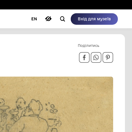
ому режимі
ри
Автори
Блог
EN
ПАВЛОВИЧ