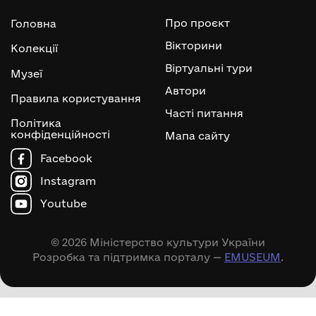
Про проєкт
Головна
Вікторини
Колекції
Віртуальні тури
Музеї
Автори
Правила користування
Часті питання
Політика
конфіденційності
Мапа сайту
Facebook
Instagram
Youtube
© 2026 Міністерство культури України
Розробка та підтримка порталу —
EMUSEUM
.