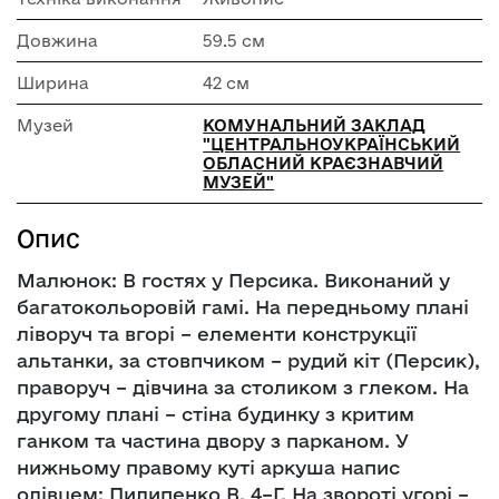
Довжина
59.5 см
Ширина
42 см
Музей
КОМУНАЛЬНИЙ ЗАКЛАД
"ЦЕНТРАЛЬНОУКРАЇНСЬКИЙ
ОБЛАСНИЙ КРАЄЗНАВЧИЙ
МУЗЕЙ"
Опис
Малюнок: В гостях у Персика. Виконаний у
багатокольоровій гамі. На передньому плані
ліворуч та вгорі – елементи конструкції
альтанки, за стовпчиком – рудий кіт (Персик),
праворуч – дівчина за столиком з глеком. На
другому плані – стіна будинку з критим
ганком та частина двору з парканом. У
нижньому правому куті аркуша напис
олівцем: Пилипенко В. 4–Г. На звороті угорі –