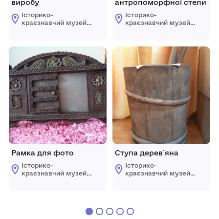
виробу
антропоморфної стели
Історико-
Історико-
краєзнавчий музей
краєзнавчий музей
Овідіопольської
Овідіопольської
селищної ради
селищної ради
Одеського району
Одеського району
Одеської області
Одеської області
Рамка для фото
Ступа дерев`яна
Історико-
Історико-
краєзнавчий музей
краєзнавчий музей
Овідіопольської
Овідіопольської
селищної ради
селищної ради
Одеського району
Одеського району
Одеської області
Одеської області