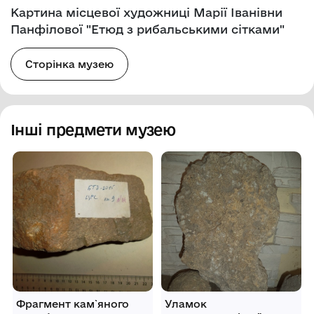
Картина місцевої художниці Марії Іванівни
Панфілової "Етюд з рибальськими сітками"
Сторінка музею
Інші предмети музею
Фрагмент кам`яного
Уламок