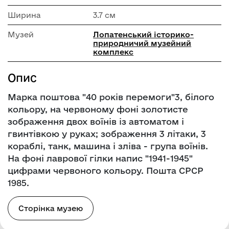
Ширина
3.7 см
Музей
Лопатенський історико-
природничий музейний
комплекс
Опис
Марка поштова "40 років перемоги"3, білого
кольору, на червоному фоні золотисте
зображення двох воїнів із автоматом і
гвинтівкою у руках; зображення 3 літаки, 3
кораблі, танк, машина і зліва - група воїнів.
На фоні лаврової гілки напис "1941-1945"
цифрами червоного кольору. Пошта СРСР
1985.
Сторінка музею