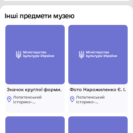
Інші предмети музею
Значок круглої форми.
Фото Нарожиленко Є. І.
Лопатенський
Лопатенський
історико-
історико-
природничий
природничий
музейний комплекс
музейний комплекс