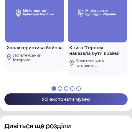
Характеристика бойова
Книга "Героєм
наказала бути країна"
Лопатенський
історико-
Лопатенський
природничий
історико-
музейний комплекс
природничий
музейний комплекс
Усі експонати музею
Дивіться ще розділи