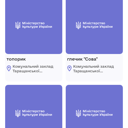
топорик
глечик "Сова"
Комунальний заклад
Комунальний заклад
Таращанської
Таращанської
міської ради
міської ради
"Таращанський
"Таращанський
історико-
історико-
краєзнавчий музей"
краєзнавчий музей"