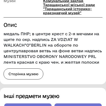
Музей
Комунальний заклад
Таращанської міської ради
"Таращанський історико-
краєзнавчий музей"
Опис
медаль ПНР; в центре крест с 2-я мечами на
щите по окр. надпись ZA VDZIAT W
WALKACH*O*BERLIN на обороте по
центрулавровая ветвь на фоне ветви надпись
MINISTERSTVO OBORONY NARODOWEY PRL
лента красная с краю чен. и желтая полоски
Сторінка музею
Інші предмети музею