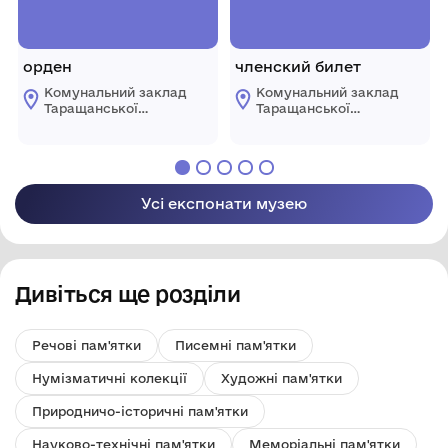
орден
членский билет
Комунальний заклад
Комунальний заклад
Таращанської
Таращанської
міської ради
міської ради
"Таращанський
"Таращанський
історико-
історико-
краєзнавчий музей"
краєзнавчий музей"
Усі експонати музею
Дивіться ще розділи
Речові пам'ятки
Писемні пам'ятки
Нумізматичні колекції
Художні пам'ятки
Природничо-історичні пам'ятки
Науково-технічні пам'ятки
Меморіальні пам'ятки