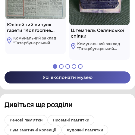
Ювілейний випуск
газети "Колгоспне
Штемпель Селянської
слово"
спілки
Комунальний заклад
"Татарбунарський
Комунальний заклад
історико -
"Татарбунарський
краєзнавчий музей"
історико -
Татарбунарської
краєзнавчий музей"
міської ради
Татарбунарської
міської ради
Усі експонати музею
Дивіться ще розділи
Речові пам'ятки
Писемні пам'ятки
Нумізматичні колекції
Художні пам'ятки