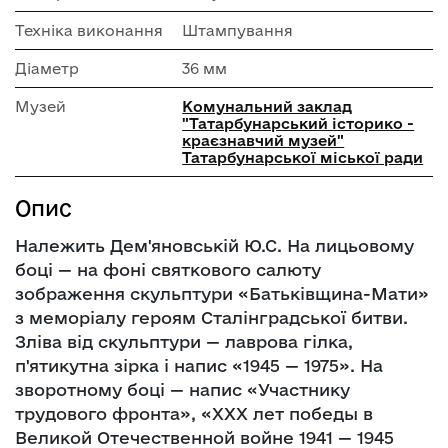
Техніка виконання
Штампування
Діаметр
36 мм
Музей
Комунальний заклад
"Татарбунарський історико -
краєзнавчий музей"
Татарбунарської міської ради
Опис
Належить Дем'яновській Ю.С. На лицьовому
боці — на фоні святкового салюту
зображення скульптури «Батьківщина-Мати»
з меморіалу героям Сталінградської битви.
Зліва від скульптури — лаврова гілка,
п'ятикутна зірка і напис «1945 — 1975». На
зворотному боці — напис «Участнику
трудового фронта», «XXX лет победы в
Великой Отечественной войне 1941 — 1945