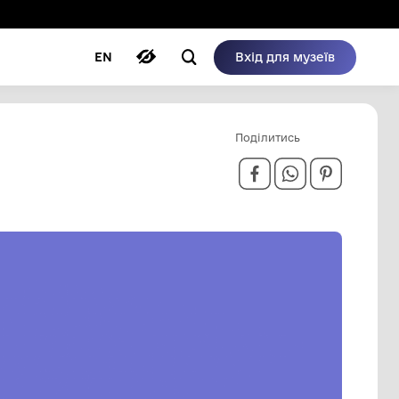
ому режимі
ри
Автори
Блог
EN
 ЗБРОЙНИХ