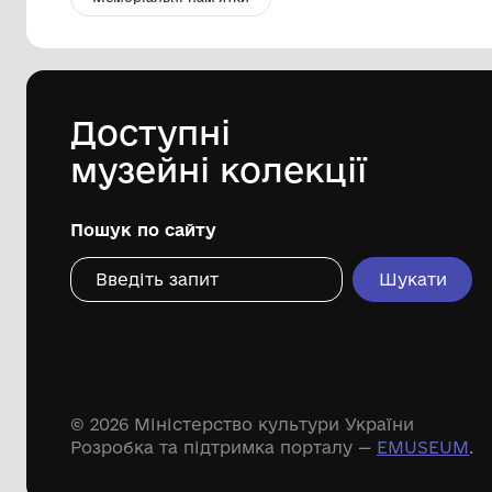
Військовий квиток БМ №151232
Храмцова Федора Петровича.
Національний музей воєнної історії
Слобожанщини
1967 р.
Дивіться ще розді
Речові пам'ятки
Писемні пам'ятки
Меморіальні пам'ятки