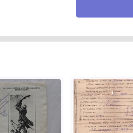
918-1988». Від дати по колу у два
вих гілок. На зворотному боці – напис
л/СССР» (мова російська, літери
івколом лаврових гілок. Всі написи і
блені бортиком. Медаль за
ятикутною колодкою, яка обтягнута
иною 24 мм. Краї окантовані
редині смужки темно-вишневого
ириною 0,2 мм, по краях блакитної
иною 2 мм.