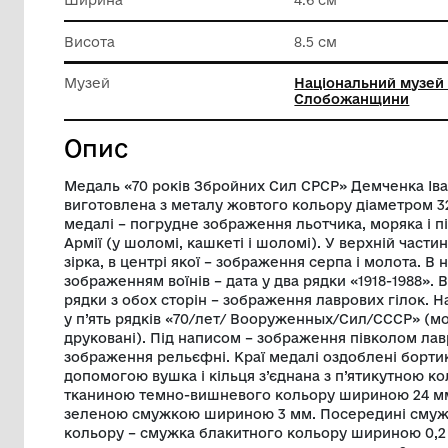
Матеріал
Кольоро
Техніка виконання
Штампув
Ширина
4.6 см
Висота
8.5 см
Музей
Націонал
Слобож
Опис
Медаль «70 років Збройних Сил СРСР» 
виготовлена з металу жовтого кольору 
медалі – погрудне зображення льотчика,
Армії (у шоломі, кашкеті і шоломі). У ве
зірка, в центрі якої – зображення серпа 