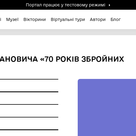
Портал працює у тестов
дені / Зниклі
Музеї
Вікторини
Віртуальні ту
АНА ІВАНОВИЧА «70 РОКІВ