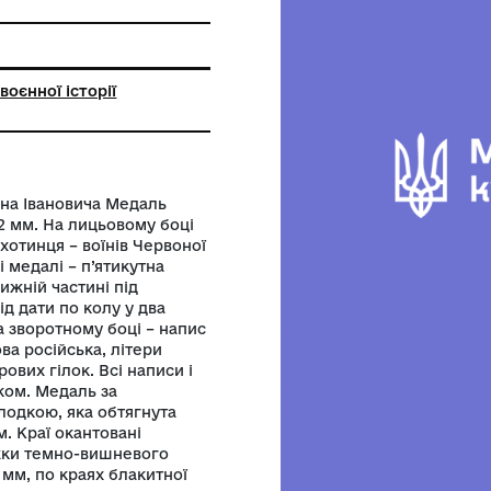
вий метал
ання
ьний музей воєнної історії
анщини
Демченка Івана Івановича Медаль
діаметром 32 мм. На лицьовому боці
 моряка і піхотинця – воїнів Червоної
рхній частині медалі – п’ятикутна
і молота. В нижній частині під