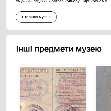
зображенням воїнів – дата у два рядки «1
рядки з обох сторін – зображення лавро
у п’ять рядків «70/лет/ Вооруженных/Си
друковані). Під написом – зображення п
зображення рельєфні. Краї медалі оздо
допомогою вушка і кільця з’єднана з п’
тканиною темно-вишневого кольору шир
зеленою смужкою шириною 3 мм. Посе
кольору – смужка блакитного кольору ш
смужки – смужки жовтого кольору шир
Сторінка музею