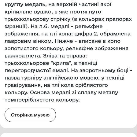
круглу медаль, на верхній частині якої
кріпильне вушко, в яке протягнуто
трьохкольорову стрічку (в кольорах прапорах
Франції). На л.б. медалі - рельєфне
зображення, на тлі кола: цифра 2, обрамлена
лавровим вінком. Нижче - вписане в коло
золотистого кольору, рельєфне зображення
важкоатлета. Зліва та справа:
трьохкольорове "крила", в техніці
перегородчастої емалі. На зворотньому боці -
назва турніру англійською мовою, у техніці
гравірування, на тлі кола сріблястого
кольору. Основа медалі зі сплаву металу
темносріблястого кольору.
Сторінка музею