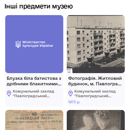
Інші предмети музею
Блузка біла батистова з
Фотографія. Житловий
дрібними блакитними
будинок, м. Павлоград,
квітками
1973 р.
Комунальний заклад
Комунальний заклад
"Павлоградський
"Павлоградський
історико-
історико-
1973 р.
краєзнавчий музей"
краєзнавчий музей"
Павлоградської
Павлоградської
міської ради
міської ради