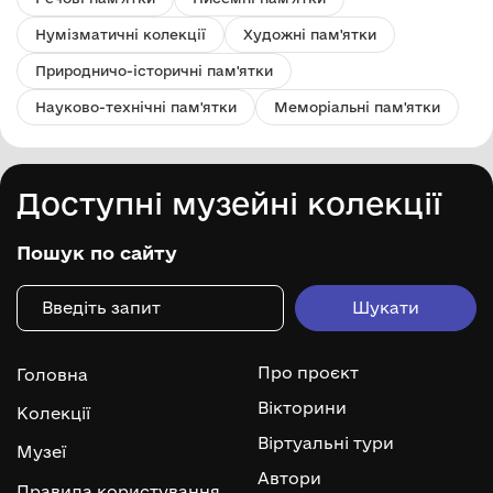
Нумізматичні колекції
Художні пам'ятки
Природничо-історичні пам'ятки
Науково-технічні пам'ятки
Меморіальні пам'ятки
Доступні музейні колекції
Пошук по сайту
Про проєкт
Головна
Вікторини
Колекції
Віртуальні тури
Музеї
Автори
Правила користування