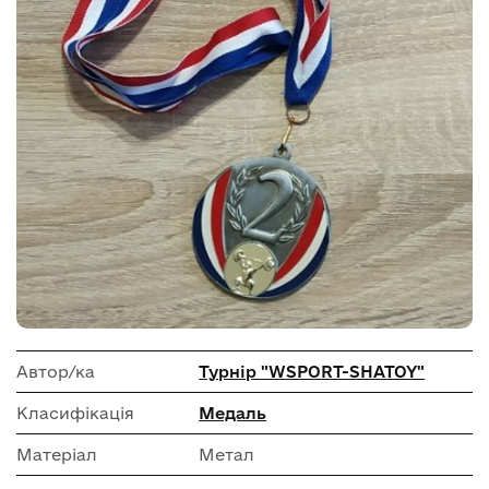
Автор/ка
Турнір "WSPORT-SHATOY"
Класифікація
Медаль
Матеріал
Метал