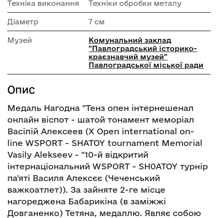
Техніка виконання
Техніки обробки металу
Діаметр
7 см
Музей
Комунальний заклад
"Павлоградський історико-
краєзнавчий музей"
Павлоградської міської ради
Опис
Медаль Нагодна "Тенз опен інтернешенал
онлайн віспот - шатой тонамент меморіал
Васілій Алексеев (Х Open international on-
line WSPORT - SHATOY tournament Memorial
Vasily Alekseev - "10-й відкритий
інтернаціональний WSPORT - SH0ATOY турнір
па'яті Василя Алексєє (Чеченський
важкоатлет)). За зайняте 2-ге місце
нагореджена Бабарикіна (в заміжжі
Довганенко) Тетяна, медаллю. Являє собою