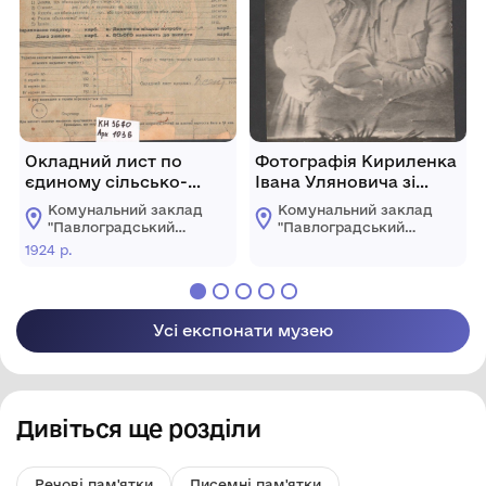
Окладний лист по
Фотографія Кириленка
єдиному сільсько-
Івана Уляновича зі
господарського
своєю дочкою
Комунальний заклад
Комунальний заклад
податку на 1924-25
"Павлоградський
"Павлоградський
роки
історико-
історико-
1924 р.
краєзнавчий музей"
краєзнавчий музей"
Павлоградської
Павлоградської
міської ради
міської ради
Усі експонати музею
Дивіться ще розділи
Речові пам'ятки
Писемні пам'ятки