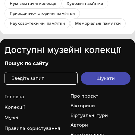
Нумізматичні колекції
Художні пам'ятки
Природничо-історичні пам'ятки
Науково-технічні пам'ятки
Меморіальні пам'ятки
Доступні музейні колекції
Пошук по сайту
Про проєкт
Головна
Вікторини
Колекції
Віртуальні тури
Музеї
Автори
Правила користування
Часті питання