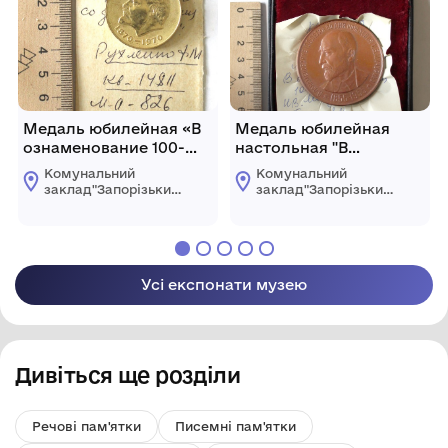
Медаль юбилейная «В
Медаль юбилейная
ознаменование 100-
настольная "В
летия со дня рождения
ознаменование 100-
Комунальний
Комунальний
В.И. Ленина»
летия со дня рождения
заклад"Запорізький
заклад"Запорізький
И. В. Мичурина (1855-
обласний
обласний
краєзнавчий музей"
краєзнавчий музей"
1955)"
Запорізької обласної
Запорізької обласної
ради
ради
Усі експонати музею
Дивіться ще розділи
Речові пам'ятки
Писемні пам'ятки