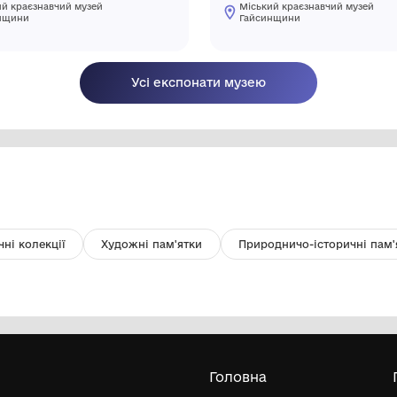
Книга "Анатра" Літаки одеського
Зн
авіабудівного підприємства 1910-
мо
1924 рр.
Міський краєзнавчий музей
Гайсинщини
2008