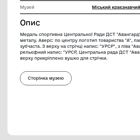
Техніка виконання
Карбува
Діаметр
5 см
Музей
Міський
Опис
Медаль спортивна Центральної Ради ДСТ
металу. Аверс: по центру логотип товари
зубчаста. З верху на стрічці напис: "УРСР
рельєфний напис: "УРСР, Центральна ра
верху прикріплено вушко для стрічки.
Сторінка музею