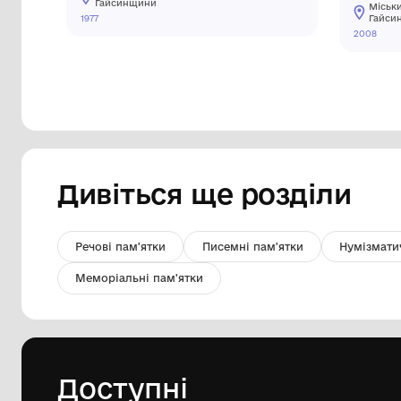
Монета 1/2 франка
Міський краєзнавчий музей
Гайсинщини
1977