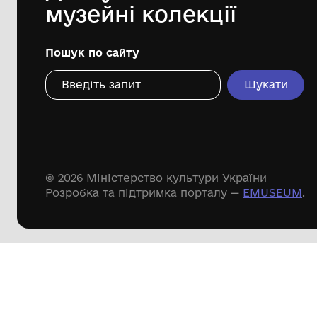
Дивіться ще розді
Речові пам'ятки
Писемні пам'ятки
Меморіальні пам'ятки
Доступні