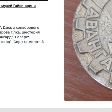
ння
 краєзнавчий музей Гайсинщини
 "Авангард". Диск з кольорового
ства "А", лаврова гілка, шестерня
", з ліва "Авангард". Реверс:
да ДСТ "Авангард". Серп та молот. З