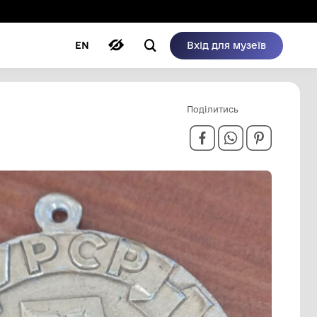
ому режимі
ри
Автори
Блог
EN
ВАНГАРД"