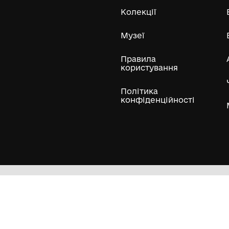
Усі експонати м
ли
Нумізматичні колекції
Художні пам'ятки
Гол