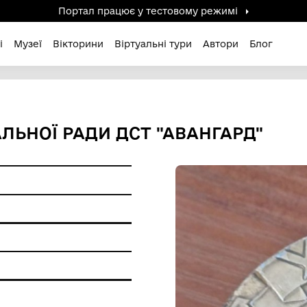
Портал працює у тестов
дені / Зниклі
Музеї
Вікторини
Віртуальні ту
ЕНТРАЛЬНОЇ РАДИ ДСТ "А
 ХХ ст.
ам'ятки
вий метал