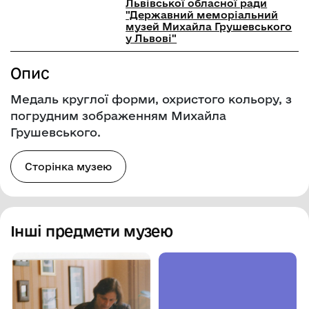
Львівської обласної ради
"Державний меморіальний
музей Михайла Грушевського
у Львові"
Опис
Медаль круглої форми, охристого кольору, з
погрудним зображенням Михайла
Грушевського.
Сторінка музею
Інші предмети музею