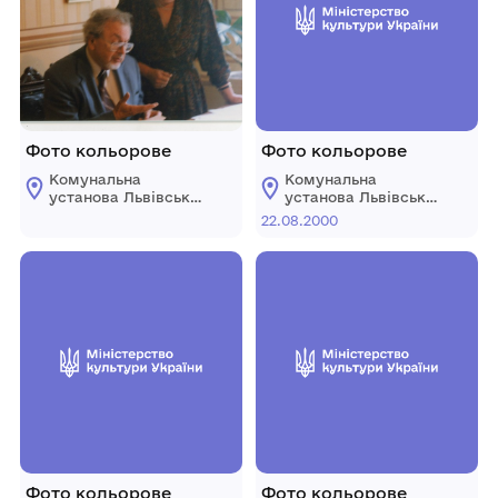
Фото кольорове
Фото кольорове
Комунальна
Комунальна
установа Львівської
установа Львівської
обласної ради
обласної ради
22.08.2000
"Державний
"Державний
меморіальний музей
меморіальний музей
Михайла
Михайла
Грушевського у
Грушевського у
Львові"
Львові"
Фото кольорове
Фото кольорове