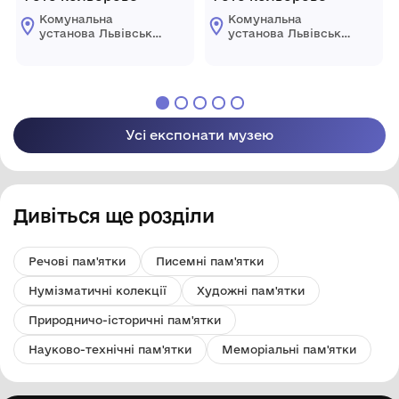
Комунальна
Комунальна
установа Львівської
установа Львівської
обласної ради
обласної ради
"Державний
"Державний
меморіальний музей
меморіальний музей
Михайла
Михайла
Грушевського у
Грушевського у
Львові"
Львові"
Усі експонати музею
Дивіться ще розділи
Речові пам'ятки
Писемні пам'ятки
Нумізматичні колекції
Художні пам'ятки
Природничо-історичні пам'ятки
Науково-технічні пам'ятки
Меморіальні пам'ятки