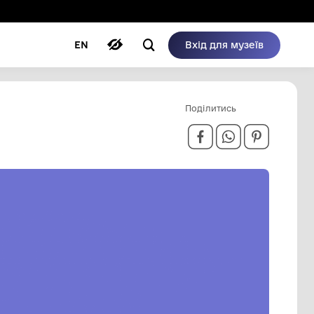
ому режимі
ри
Автори
Блог
EN