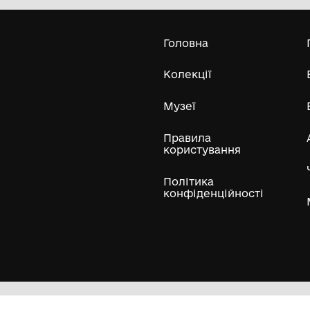
Усі експонати м
ли
Нумізматичні колекції
Художні пам'ятки