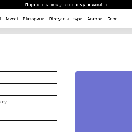
Портал працює у тестов
дені / Зниклі
Музеї
Вікторини
Віртуальні ту
ОЖА
и побуту
 обробки металу