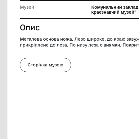
Довжина
26.5 см
Ширина
4 см
Музей
Комунал
краєзна
Опис
Металева основа ножа. Лезо широке, до 
прикріплене до леза. По низу леза є вия
Сторінка музею