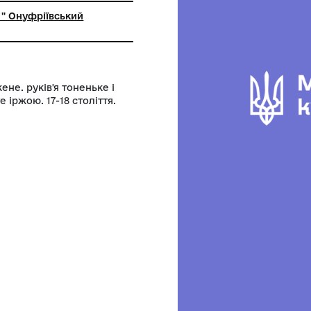
ьний заклад " Онуфріївський
вчий музей"
краю завужене. руків'я тоненьке і
мки. Покрите іржою. 17-18 століття.