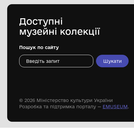
Комунальний заклад " Онуфріївський
краєзнавчий музей"
Дивіться ще розді
Речові пам'ятки
Писемні пам'ятки
Меморіальні пам'ятки