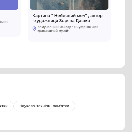
руша медицинська
Картина 
-художни
Комунальний заклад " Онуфріївський
краєзнавчий музей"