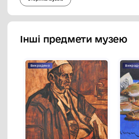
передньому плані – передня частина авто
дзеркалах відображення частини облич
відкритого метро з електропотягом. Роб
кольорах. Під відбитком, ліворуч графі
«Р. Адамович 76». Внизу, праворуч графі
«Київська осінь» 1976 ліст Метро кольор.
Сторінка музею
Інші предмети му