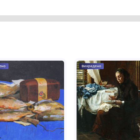
мобіля, на кермі – дві руки, в
чя. Над автострадою зображення
ота виконана у сірих і темно-зелених
чним олівцем: «ліст метро», праворуч:
тним олівцем: «Адамович Р. С. З серії
 цинкограф. 30х35 інв. 11279 ц. 50».
зею