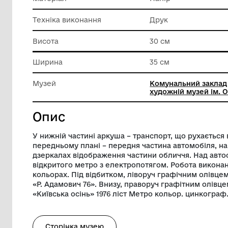
Реєстр
Реєстр д
знаходя
Матеріал
Папір
Техніка виконання
Друк
Висота
30 см
Ширина
35 см
Музей
Комунал
художній
Опис
У нижній частині аркуша – транспорт, щ