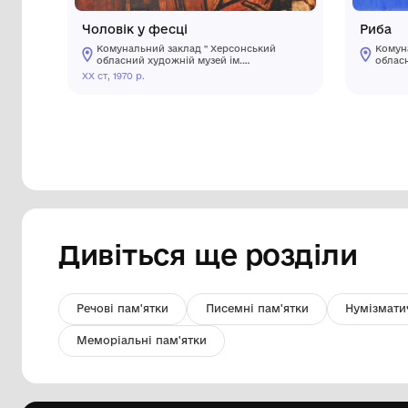
Викрадено
Чоловік у фесці
Комунальний заклад " Херсонський
обласний художній музей ім.
О.О.Шовкуненка" ХОР
ХХ ст, 1970 р.