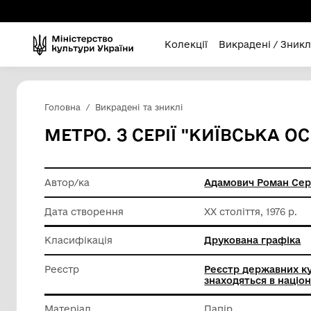
Колекції
Викра
Головна
Викрадені та зниклі
МЕТРО. З СЕРІЇ "КИЇВС
Автор/ка
Адамови
Дата створення
ХХ століт
Класифікація
Друкова