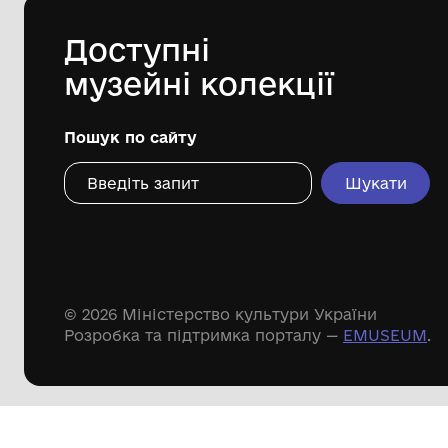
Дивіться ще розді
Речові пам'ятки
Писемні пам'ятки
Меморіальні пам'ятки