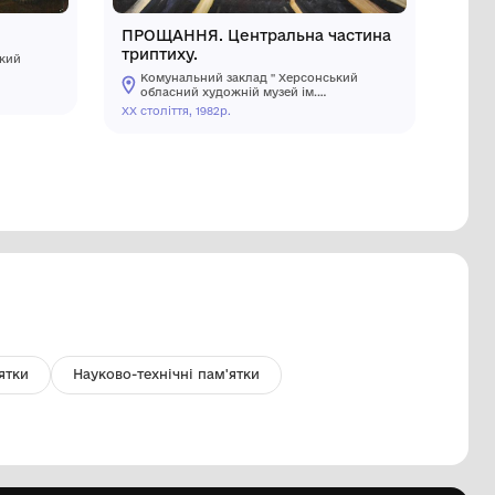
икрадено
Викраден
БІД ШВАЧКИ
ПРОЩАНН
триптиху
Комунальний заклад " Херсонський
обласний художній музей ім.
Комуналь
О.О.Шовкуненка" ХОР
 століття
обласний