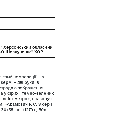
ержавних культурних цінностей, які
ться в національному розшуку
ьний заклад " Херсонський обласний
 музей ім. О.О.Шовкуненка" ХОР
о рухається в глиб композиції. На