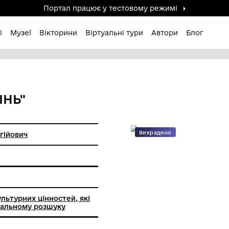
Портал працює у тестов
дені / Зниклі
Музеї
Вікторини
Віртуальні ту
ЬКА ОСІНЬ"
ч Роман Сергійович
тя, 1976 р.
на графіка