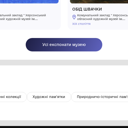
Викрадено
В
Риба
O
Комунальний заклад " Херсонський
обласний художній музей ім.
О.О.Шовкуненка" ХОР
ХІХ