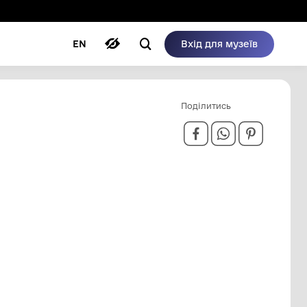
ому режимі
ри
Автори
Блог
EN
Викрадено