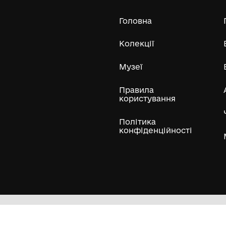
Усі експонати м
ли
Нумізматичні колекції
Художні пам'ятки