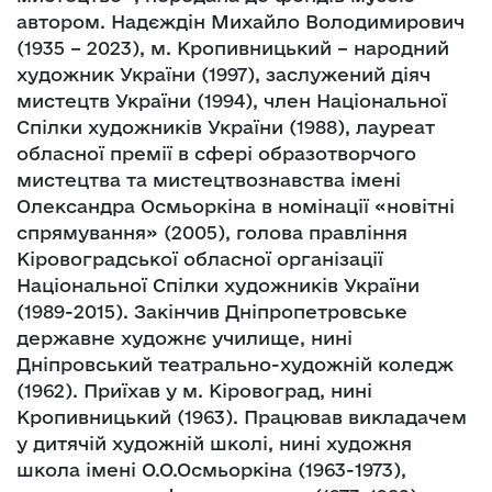
автором. Надєждін Михайло Володимирович
(1935 – 2023), м. Кропивницький – народний
художник України (1997), заслужений діяч
мистецтв України (1994), член Національної
Спілки художників України (1988), лауреат
обласної премії в сфері образотворчого
мистецтва та мистецтвознавства імені
Олександра Осмьоркіна в номінації «новітні
спрямування» (2005), голова правління
Кіровоградської обласної організації
Національної Спілки художників України
(1989-2015). Закінчив Дніпропетровське
державне художнє училище, нині
Дніпровський театрально-художній коледж
(1962). Приїхав у м. Кіровоград, нині
Кропивницький (1963). Працював викладачем
у дитячій художній школі, нині художня
школа імені О.О.Осмьоркіна (1963-1973),