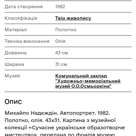
Дата створення
1982
Класифікація
Твір живопису
Матеріал
Полотно
Техніка виконання
Олія
Довжина
43 см
Ширина
31 см
Музей
Комунальний заклад
"Художньо-меморіальний
музей О.О.Осмьоркіна"
Опис
Михайло Надєждін. Автопортрет. 1982.
Полотно, олія. 43х31. Картина з музейної
колекції «Сучасне українське образотворче
мистецтво», передана до фондів музею