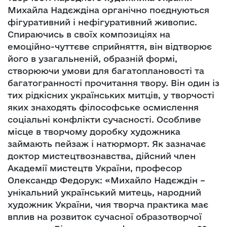
Михайла Надєждіна органічно поєднуються
фігуративний і нефігуративний живопис.
Спираючись в своїх композиціях на
емоційно-чуттєве сприйняття, він відтворює
його в узагальненій, образній формі,
створюючи умови для багатоплановості та
багатогранності прочитання твору. Він один із
тих рідкісних українських митців, у творчості
яких знаходять філософське осмислення
соціальні конфлікти сучасності. Особливе
місце в творчому доробку художника
займають пейзаж і натюрморт. Як зазначає
доктор мистецтвознавства, дійсний член
Академії мистецтв України, професор
Олександр Федорук: «Михайло Надєждін –
унікальний український митець, народний
художник України, чия творча практика має
вплив на розвиток сучасної образотворчої