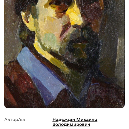
Автор/ка
Надєждін Михайло
Володимирович