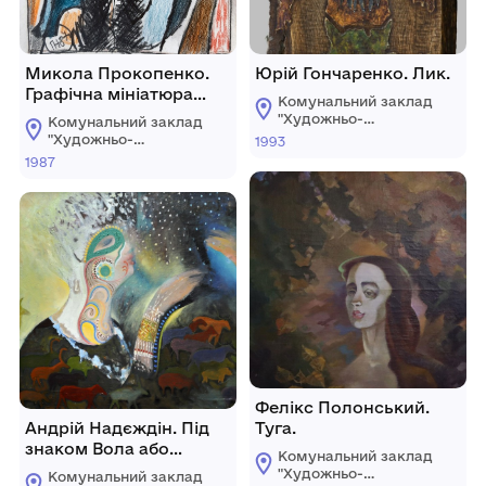
Микола Прокопенко.
Юрій Гончаренко. Лик.
Графічна мініатюра
Комунальний заклад
№50.
"Художньо-
Комунальний заклад
меморіальний музей
"Художньо-
1993
О.О.Осмьоркіна"
меморіальний музей
1987
О.О.Осмьоркіна"
Фелікс Полонський.
Андрій Надєждін. Під
Туга.
знаком Вола або
Комунальний заклад
Єгипетські ночі.
"Художньо-
Комунальний заклад