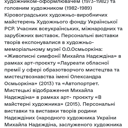
художником-оформлювачем (1973-1982) та
головним художником (1982-1989)
Кіровоградських художньо-виробничих
майстерень Художнього фонду Української
РСР. Учасник всеукраїнських, міжнародних та
зарубіжних виставок. Персональні виставки
творів експонувалися в художньо-
меморіальному музеї О.О.Осмьоркіна:
«Живописні симфонії Михайла Надєждіна» в
рамках арт-проєкту «Лауреати обласної
премії у сфері образотворчого мистецтва та
мистецтвознавства імені Олександра
Осмьоркіна» (2013) та «Автопортрет.
Мистецькі відображення Михайла
Надєждіна» в рамках арт- проєкту «В
майстерні художника» (2015). Персональні
виставки та виставки творів родини
Надєждіних (народного художника України
Михайла Надєждіна, заслуженого художника