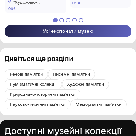
меморіальний музей
"Художньо-
1994
О.О.Осмьоркіна"
меморіальний музей
1996
О.О.Осмьоркіна"
Усі експонати музею
Дивіться ще розділи
Речові пам'ятки
Писемні пам'ятки
Нумізматичні колекції
Художні пам'ятки
Природничо-історичні пам'ятки
Науково-технічні пам'ятки
Меморіальні пам'ятки
Доступні музейні колекції