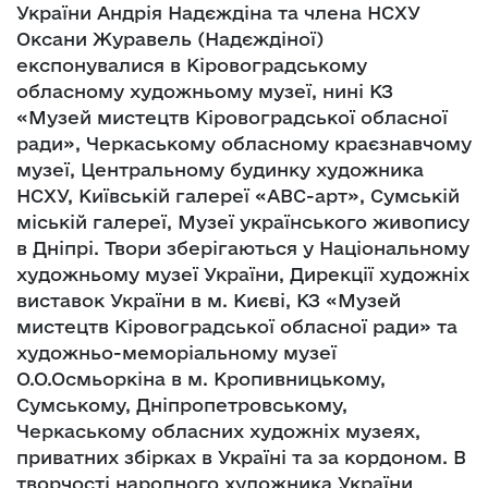
України Андрія Надєждіна та члена НСХУ
Оксани Журавель (Надєждіної)
експонувалися в Кіровоградському
обласному художньому музеї, нині КЗ
«Музей мистецтв Кіровоградської обласної
ради», Черкаському обласному краєзнавчому
музеї, Центральному будинку художника
НСХУ, Київській галереї «АВС-арт», Сумській
міській галереї, Музеї українського живопису
в Дніпрі. Твори зберігаються у Національному
художньому музеї України, Дирекції художніх
виставок України в м. Києві, КЗ «Музей
мистецтв Кіровоградської обласної ради» та
художньо-меморіальному музеї
О.О.Осмьоркіна в м. Кропивницькому,
Сумському, Дніпропетровському,
Черкаському обласних художніх музеях,
приватних збірках в Україні та за кордоном. В
творчості народного художника України