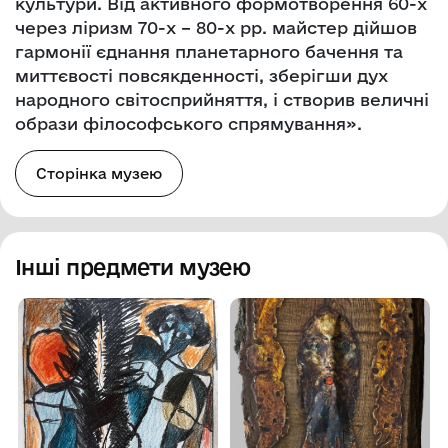
культури. Від активного формотворення 60-х
через ліризм 70-х – 80-х рр. майстер дійшов
гармонії єднання планетарного бачення та
миттєвості повсякденності, зберігши дух
народного світосприйняття, і створив величні
образи філософського спрямування».
Сторінка музею
Інші предмети музею