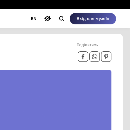
ому режимі
ри
Автори
Блог
EN