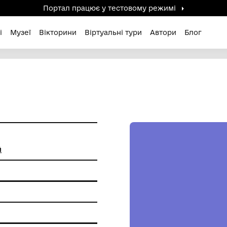
Портал працює у тестов
дені / Зниклі
Музеї
Вікторини
Віртуальні ту
д Левицький