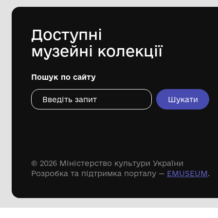
Національний музей у Львові імені
співробітника
Андрея Шептицького
19.01.1953
Дивіться ще розді
Речові пам'ятки
Писемні пам'ятки
Меморіальні пам'ятки