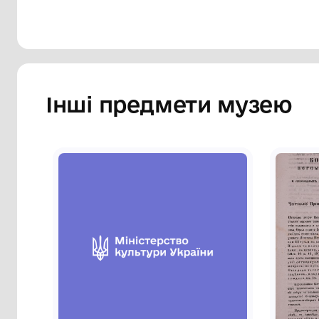
Сторінка музею
Інші предмети му