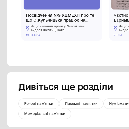
Посвідчення №9 УДМЕХП про те,
що О.Кульчицька працює на
посаді старшого наукового