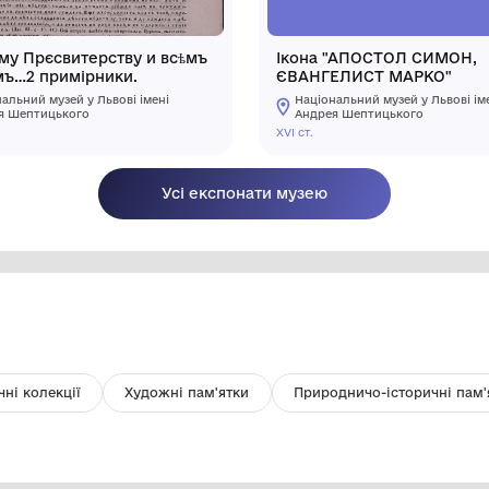
Чєстному Прєсвитерству и всѣмъ
І
Вѣрнымъ…2 примірники.
Є