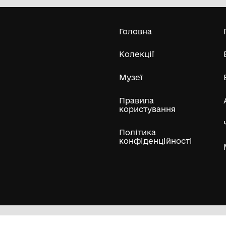
Національний музей у Львові імені
Андрея Шептицького
20.03
ХVІ
Усі експонати м
ли
Нумізматичні колекції
Художні пам'ятки