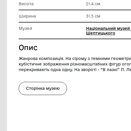
Класифікація
Твір гра
Матеріал
Папір
Висота
21.4 см
Ширина
31.5 см
Музей
Націонал
Шептиць
Опис
Жанрова композиція. На сірому з темн
кубістичне зображення різномасштабних
перекривають одна одну. На звороті - “В