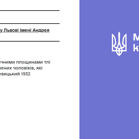
фіки
ьний музей у Львові імені Андрея
кого
ими геометричними площинами тлі
 фігур оголених чоловіків, які
 лазні” Л. Левицький 1932