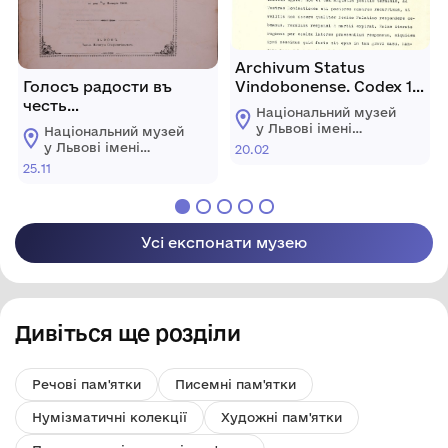
Archivum Status
Голосъ радости въ
Vindobonense. Codex 18,
честь
fol. 196. (Exemplar
Національний музей
новопоставленному
litterarum a civibus
у Львові імені
Національний музей
митрополиту
Vilnensibus
Андрея
у Львові імені
20.02
Шептицького
львовско-галическому,
Андрея
25.11
Шептицького
его
высокопреосвященьству
Григорію барону
Яхимовичу отъ
Усі експонати музею
Щирецкого деканату
въ день 13/25 Ноемврія
1860.
Дивіться ще розділи
Речові пам'ятки
Писемні пам'ятки
Нумізматичні колекції
Художні пам'ятки