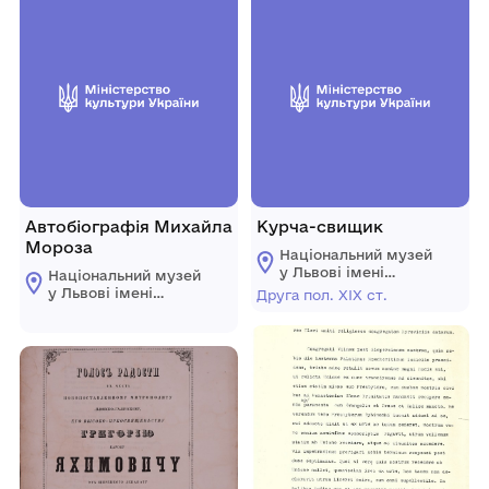
Автобіографія Михайла
Курча-свищик
Мороза
Національний музей
у Львові імені
Національний музей
Андрея
у Львові імені
Друга пол. ХІХ ст.
Шептицького
Андрея
Шептицького