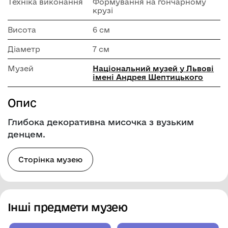
Техніка виконання
Формування на гончарному
крузі
Висота
6 см
Діаметр
7 см
Музей
Національний музей у Львові
імені Андрея Шептицького
Опис
Глибока декоративна мисочка з вузьким
денцем.
Сторінка музею
Інші предмети музею