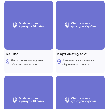
Кашпо
Картина"Бузок"
Ямпільський музей
Ямпільський музей
образотворчого
образотворчого
мистецтва
мистецтва