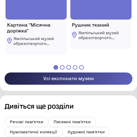
Картина "Місячна
Рушник тканий
доріжка"
Ямпільський музей
образотворчого
Ямпільський музей
мистецтва
образотворчого
мистецтва
Усі експонати музею
Дивіться ще розділи
Речові пам'ятки
Писемні пам'ятки
Нумізматичні колекції
Художні пам'ятки