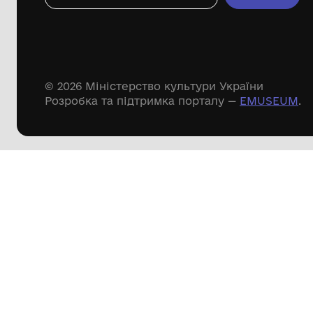
Речові пам'ятки
Писемні пам'ятки
Меморіальні пам'ятки
Доступні
музейні колекції
Пошук по сайту