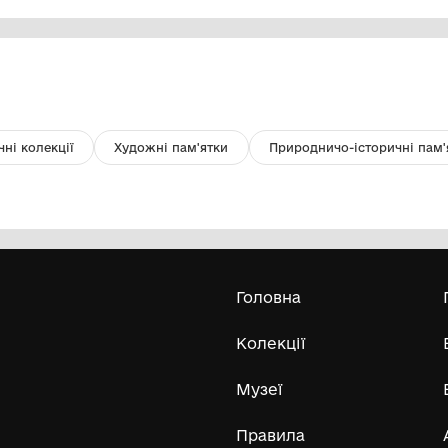
фотографія археологічних
Д
знахідок з кургану
Комунальний заклад ''Арцизький
історико-краєзнавчий музей''
Арцизької міської ради
Усі експонати м
ли