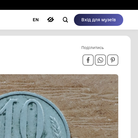
ому режимі
ри
Автори
Блог
EN