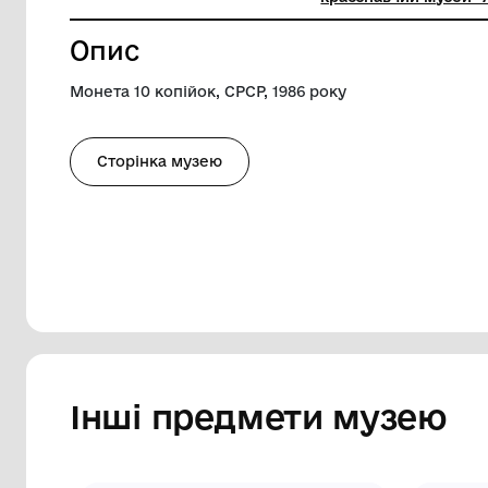
Діаметр
1.7 см
Музей
Комуналь
краєзнав
Опис
Монета 10 копійок, СРСР, 1986 року
Сторінка музею