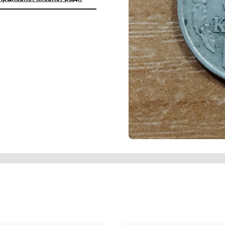
ний заклад ''Арцизький історико-
чий музей'' Арцизької міської ради