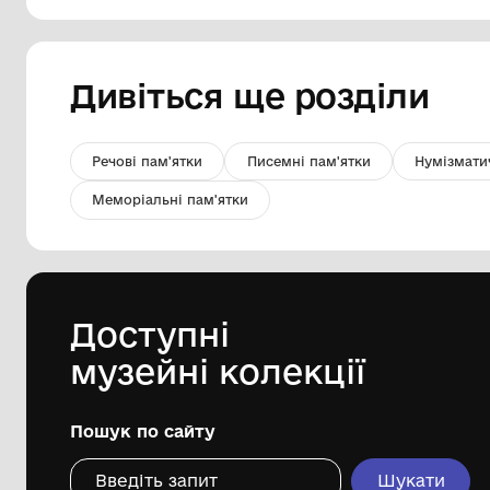
Монета 10 коп., СРСР
Комунальний заклад ''Арцизький
історико-краєзнавчий музей''
Арцизької міської ради
Дивіться ще розді