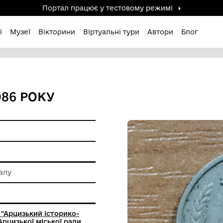
Портал працює у тестов
дені / Зниклі
Музеї
Вікторини
Віртуальні ту
РСР, 1986 РОКУ
 обробки металу