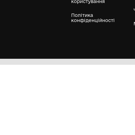
Нумізматичні колекції
Художні пам'ятки
Гол
Кол
Муз
Пра