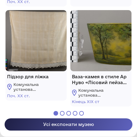
"Ізмаїльський
"Ізмаїльський
Поч. ХХ ст.
історико-
історико-
краєзнавчий музей
краєзнавчий музей
Придунав'я"
Придунав'я"
Підзор для ліжка
Ваза-камея в стиле Ар
Нуво «Лісовий пейзаж»
Комунальна
DAUM NANCY.
установа
Комунальна
"Ізмаїльський
установа
Поч. XX ст.
історико-
"Ізмаїльський
Кінець XIX ст
краєзнавчий музей
історико-
Придунав'я"
краєзнавчий музей
Придунав'я"
Усі експонати музею