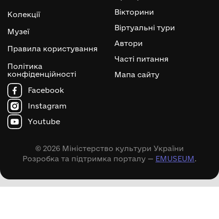
Вікторини
Колекції
Віртуальні тури
Музеї
Автори
Правила користування
Часті питання
Політика
конфіденційності
Мапа сайту
Facebook
Instagram
Youtube
© 2026 Міністерство культури України
Розробка та підтримка порталу —
EMUSEUM
.