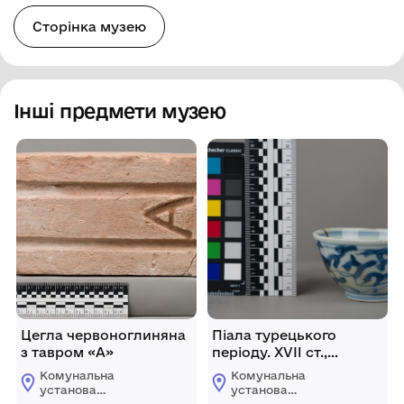
Сторінка музею
Інші предмети музею
Цегла червоноглиняна
Піала турецького
з тавром «А»
періоду. XVII ст.,
Ізмаїльська фортеця.
Комунальна
Комунальна
установа
установа