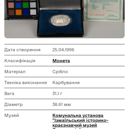
Дата створення
25.04.1996
Класифікація
Монета
Матеріал
Срібло
Техніка виконання
Карбування
Вага
31.1 г
Діаметр
38.61 мм
Музей
Комунальна установа
"Ізмаїльський історико-
краєзнавчий музей