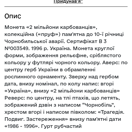
Придунав'я"
Опис
Монета «2 мільйони карбованців»,
колекційна («пруф») пам'ятна до 10-ї річниці
Чорнобильської аварії. Сертифікат В 3
№003549. 1996 р. Україна. Монета круглої
форми, зображення рельєфне, сріблястого
кольору у футлярі чорного кольору. Аверс: по
центру герб України в обрамленні
рослинного орнаменту. Зверху над гербом
дата, внизу номінал, по колу напис: вгорі
«Україна», внизу «2 мільйони карбованців»
Реверс: по центру, на тлі птахів, що летять,
зображений дзвін з написом “Чорнобіль”,
хрестом вгорі і написом півколом: «Трагедія.
Подвиг. Застереження» внизу пам'ятні дати
«1986 - 1996». Гурт рубчастий