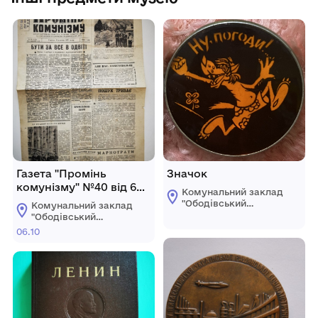
Газета "Промінь
Значок
комунізму" №40 від 6
Комунальний заклад
жовтня 1971 року
"Ободівський
Комунальний заклад
краєзнавчий музей"
"Ободівський
Ободівської
краєзнавчий музей"
06.10
сільської ради
Ободівської
сільської ради