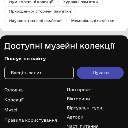
Нумізматичні колекції
Художні пам'ятки
Природничо-історичні пам'ятки
Науково-технічні пам'ятки
Меморіальні пам'ятки
Доступні музейні колекції
Пошук по сайту
Про проєкт
Головна
Вікторини
Колекції
Віртуальні тури
Музеї
Автори
Правила користування
Часті питання