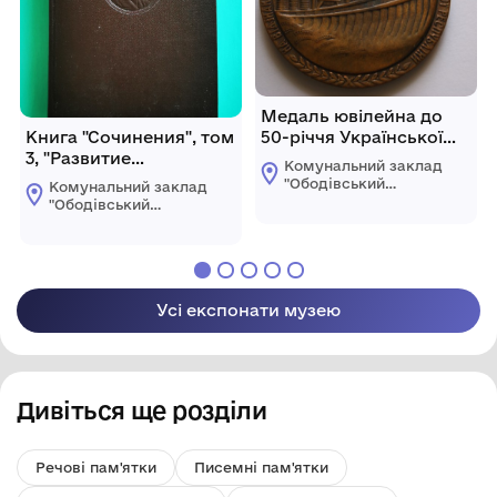
Медаль ювілейна до
Книга "Сочинения", том
50-річчя Української
3, "Развитие
Радянської
Комунальний заклад
капитализма в России".
Соціалістичної
"Ободівський
Комунальний заклад
Видання четверте.
Республіки
краєзнавчий музей"
"Ободівський
Ободівської
Видано Державним
краєзнавчий музей"
сільської ради
Ободівської
видавництвом
сільської ради
політичної літератури,
1941 рік.
Усі експонати музею
Дивіться ще розділи
Речові пам'ятки
Писемні пам'ятки