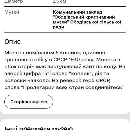
Діаметр
2.5 см
Музей
Комунальний заклад
"Ободівський краєзнавчий
музей" Ободівської сільської
ради
Опис
Монета номіналом 5 копійок, одиниця
грошового обігу в СРСР 1930 року. Монета з
обох сторін має виступаючий кант по колу. На
аверсі: цифра "5"і слово "копеек", рік та
колоски навколо. На реверсі: герб СРСР,
слова "Пролетарии всех стран соединяйтесь"
Сторінка музею
Інші предмети музею