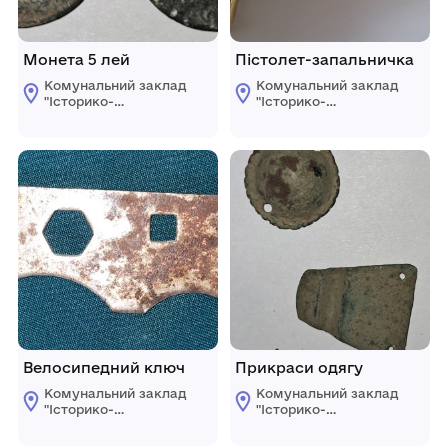
Монета 5 лей
Пістолет-запальничка
Комунальний заклад
Комунальний заклад
"Історико-
"Історико-
краєзнавчий музей"
краєзнавчий музей"
Ренійської міської
Ренійської міської
ради
ради
Велосипедний ключ
Прикраси одягу
Комунальний заклад
Комунальний заклад
"Історико-
"Історико-
краєзнавчий музей"
краєзнавчий музей"
Ренійської міської
Ренійської міської