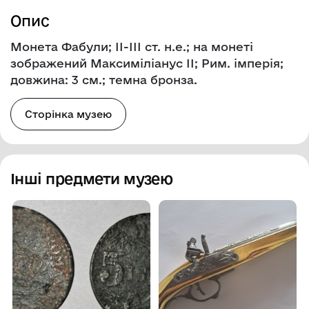
Опис
Монета Фабули; ІІ-ІІІ ст. н.е.; на монеті
зображений Максиміліанус ІІ; Рим. імперія;
довжина: 3 см.; темна бронза.
Сторінка музею
Інші предмети музею