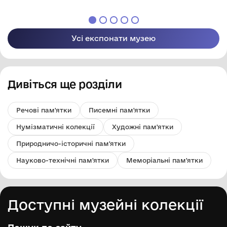
ради
ради
Усі експонати музею
Дивіться ще розділи
Речові пам'ятки
Писемні пам'ятки
Нумізматичні колекції
Художні пам'ятки
Природничо-історичні пам'ятки
Науково-технічні пам'ятки
Меморіальні пам'ятки
Доступні музейні колекції