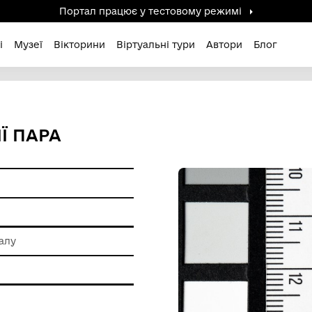
Портал працює у тестов
дені / Зниклі
Музеї
Вікторини
Віртуальні ту
ІМПЕРІЇ ПАРА
 обробки металу