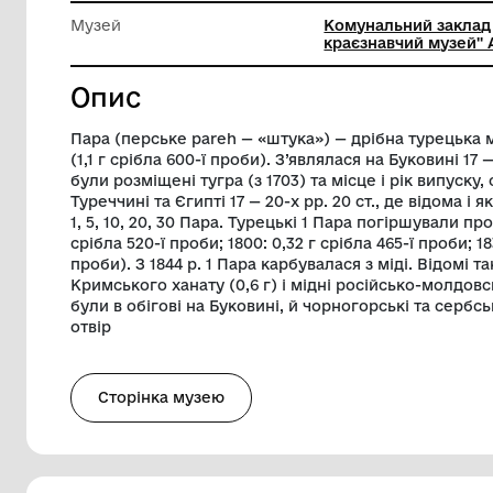
Діаметр
1.6 см
Вага
1.1 г
Музей
Комуналь
краєзнав
Опис
Пара (перське pareh — «штука») — дрібн
(1,1 г срібла 600-ї проби). З’являлася на 
були розміщені тугра (з 1703) та місце і
Туреччині та Єгипті 17 — 20-х рр. 20 ст.,
1, 5, 10, 20, 30 Пара. Турецькі 1 Пара пог
срібла 520-ї проби; 1800: 0,32 г срібла 465
проби). З 1844 р. 1 Пара карбувалася з мі
Кримського ханату (0,6 г) і мідні російсь