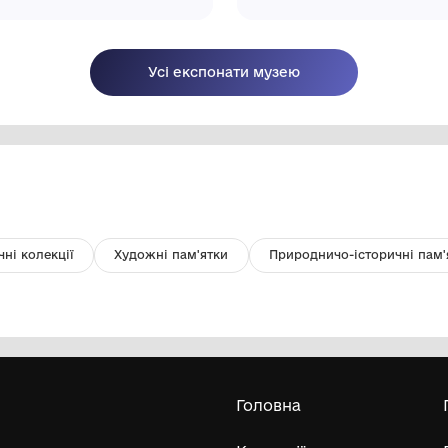
Цвях кований
Ст
Комунальний заклад ''Арцизький
історико-краєзнавчий музей''
Арцизької міської ради
Усі експонати м