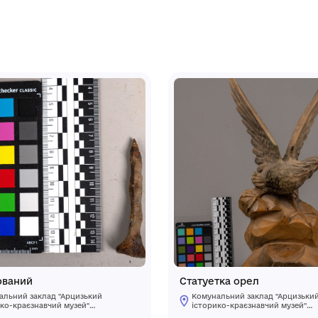
кі та сербські Пари 19—20 століть. Має
зею