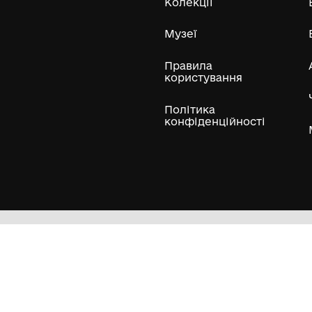
ли
Нумізматичні колекції
Художні пам'ятки
Гол