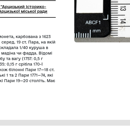
ний заклад ''Арцизький історико-
чий музей'' Арцизької міської ради
а турецька монета, карбована з 1623
Буковині 17 — серед. 19 ст. Пара, на якій
 рік випуску, складала 1/40 куруша в
 де відома і як мадіна чи фадда. Відомі
іршували пробу та вагу (1757: 0,5 г
-ї проби; 1835: 0,15 г срібла 170-ї
ді. Відомі також білонні Пари 17—18 ст.
ко-молдовські 1 та 2 Пари 1771—74, які