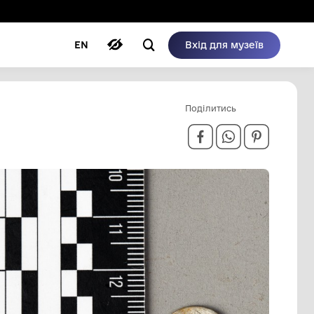
ому режимі
ри
Автори
Блог
EN