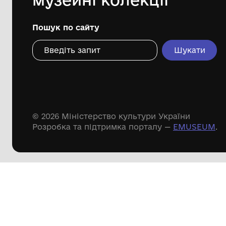
Дивіться ще розді
Речові пам'ятки
Писемні пам'ятки
Меморіальні пам'ятки
Доступні
музейні колекції