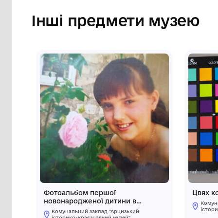
були в обігові на Буковині, й чорногорсь
отвір
Сторінка музею
Інші предмети му