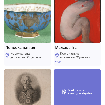
Полоскальниця
Мажор літа
Комунальна
Комунальна
установа "Одеський
установа "Одеський
національний
національний
2014
художній музей"
художній музей"