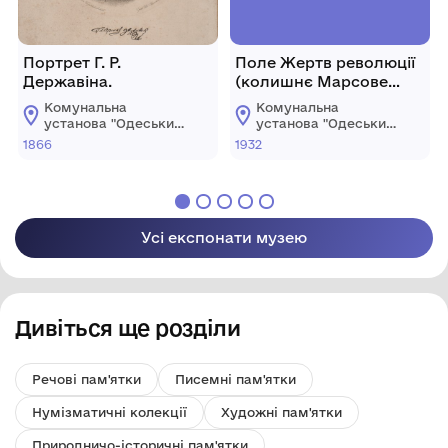
Портрет Г. Р.
Поле Жертв революції
Державіна.
(колишнє Марсове
поле)
Комунальна
Комунальна
установа "Одеський
установа "Одеський
національний
національний
1866
1932
художній музей"
художній музей"
Усі експонати музею
Дивіться ще розділи
Речові пам'ятки
Писемні пам'ятки
Нумізматичні колекції
Художні пам'ятки
Природничо-історичні пам'ятки