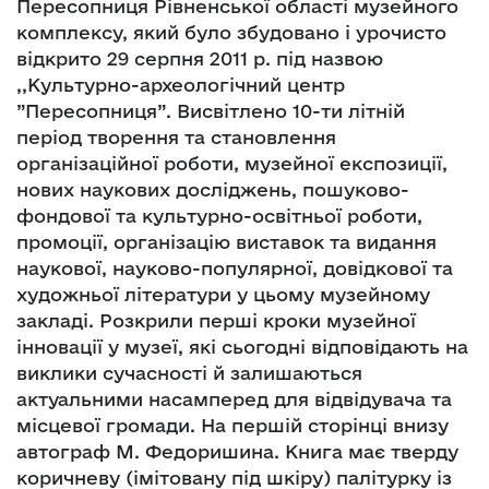
Пересопниця Рівненської області музейного
комплексу, який було збудовано і урочисто
відкрито 29 серпня 2011 р. під назвою
,,Культурно-археологічний центр
”Пересопниця”. Висвітлено 10-ти літній
період творення та становлення
організаційної роботи, музейної експозиції,
нових наукових досліджень, пошуково-
фондової та культурно-освітньої роботи,
промоції, організацію виставок та видання
наукової, науково-популярної, довідкової та
художньої літератури у цьому музейному
закладі. Розкрили перші кроки музейної
інновації у музеї, які сьогодні відповідають на
виклики сучасності й залишаються
актуальними насамперед для відвідувача та
місцевої громади. На першій сторінці внизу
автограф М. Федоришина. Книга має тверду
коричневу (імітовану під шкіру) палітурку із