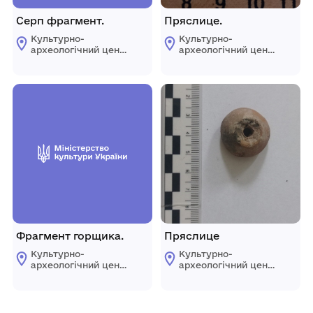
Серп фрагмент.
Пряслице.
Культурно-
Культурно-
археологічний центр
археологічний центр
"Пересопниця"
"Пересопниця"
Рівненської обласної
Рівненської обласної
ради
ради
Фрагмент горщика.
Пряслице
Культурно-
Культурно-
археологічний центр
археологічний центр
"Пересопниця"
"Пересопниця"
Рівненської обласної
Рівненської обласної
ради
ради