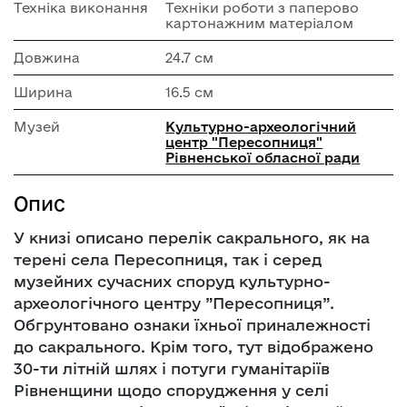
Техніка виконання
Техніки роботи з паперово
картонажним матеріалом
Довжина
24.7 см
Ширина
16.5 см
Музей
Культурно-археологічний
центр "Пересопниця"
Рівненської обласної ради
Опис
У книзі описано перелік сакрального, як на
терені села Пересопниця, так і серед
музейних сучасних споруд культурно-
археологічного центру ”Пересопниця”.
Обгрунтовано ознаки їхньої приналежності
до сакрального. Крім того, тут відображено
30-ти літній шлях і потуги гуманітаріїв
Рівненщини щодо спорудження у селі