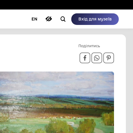
ому режимі
ри
Автори
Блог
EN