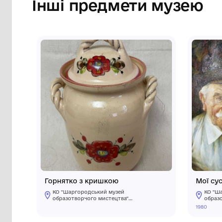
Сторінка музею
Інші предмети му