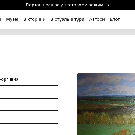
Портал працює у тестов
дені / Зниклі
Музеї
Вікторини
Віртуальні ту
СЯ
о Тамара Георгіївна
вопису