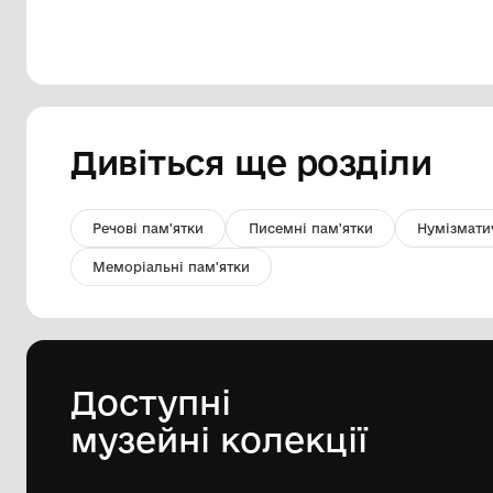
Горнятко з кришкою
КО "Шаргородський музей
образотворчого мистецтва"
Шаргородської міської ради