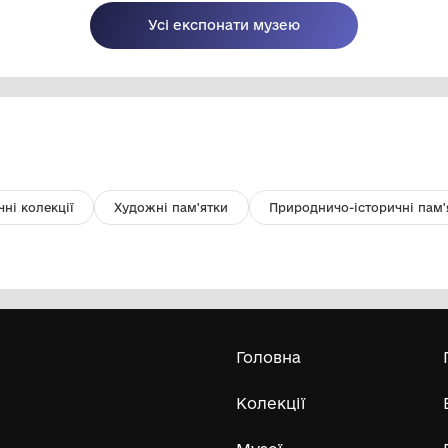
Мої сусіди
По
КО "Шаргородський музей
образотворчого мистецтва"
Шаргородської міської ради
1980
20
Усі експонати м