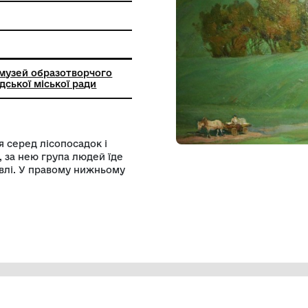
с
городський музей образотворчого
а" Шаргородської міської ради
леного поля серед лісопосадок і
 сидить жінка, за нею група людей їде
Вдалині будівлі. У правому нижньому