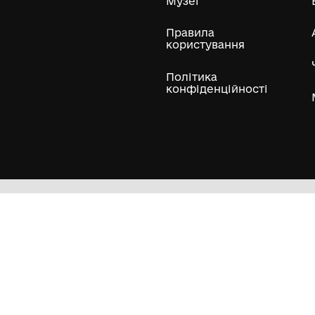
ли
Нумізматичні колекції
Художні пам'ятки
Гол
Кол