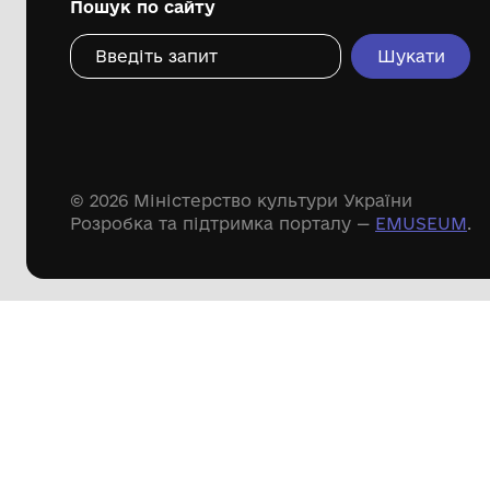
Дивіться ще розді
Речові пам'ятки
Писемні пам'ятки
Меморіальні пам'ятки
Доступні
музейні колекції