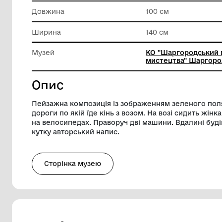
Матеріал
Полотно
Техніка виконання
Живопи
Довжина
100 см
Ширина
140 см
Музей
КО "Шар
мистецтв
Опис
Пейзажна композиція із зображенням зе
дороги по якій їде кінь з возом. На возі
на велосипедах. Праворуч дві машини. 
кутку авторський напис.