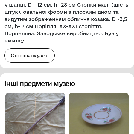
у шапці. D - 12 см, h- 28 см Стопки малі (шість
штук), овальної форми з плоским дном та
видутим зображенням обличчя козака. D -3,5
см, h- 7 см Поділля. ХХ-ХХІ століття.
Порцеляна. Заводське виробництво. Був у
вжитку.
Сторінка музею
Інші предмети музею