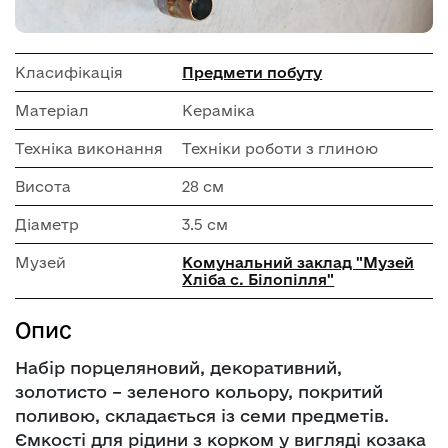
Класифікація
Предмети побуту
Матеріал
Кераміка
Техніка виконання
Техніки роботи з глиною
Висота
28 см
Діаметр
3.5 см
Музей
Комунальний заклад "Музей
Хліба с. Білопілля"
Опис
Набір порцеляновий, декоративний,
золотисто – зеленого кольору, покритий
поливою, складається із семи предметів.
Ємкості для рідини з корком у вигляді козака