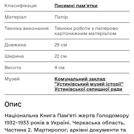
Класифікація
Писемні пам'ятки
Матеріал
Папір
Техніка виконання
Техніки роботи з паперово
картонажним матеріалом
Довжина
29 см
Ширина
22 см
Висота
4 см
Музей
Комунальний заклад
"Устинівський музей історії"
Устинівської селищної ради
Опис
Національна Книга Пам’яті жертв Голодомору
1932-1933 років в Україні. Черкаська область.
Частина 2. Мартиролог, архівні документи та