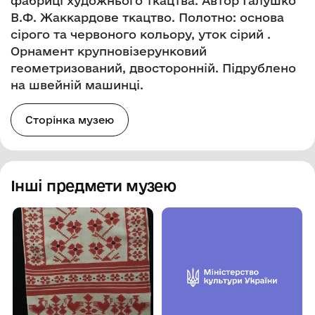
фабриці художнього ткацтва. Автор Галушко
В.Ф. Жаккардове ткацтво. Полотно: основа
сірого та червоного кольору, уток сірий .
Орнамент крупновізерунковий
геометризований, двосторонній. Підрублено
на швейній машинці.
Сторінка музею
Інші предмети музею