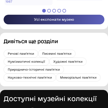
ткацтва
1987
міської ради
Кролевецької
міської ради
Усі експонати музею
Дивіться ще розділи
Речові пам'ятки
Писемні пам'ятки
Нумізматичні колекції
Художні пам'ятки
Природничо-історичні пам'ятки
Науково-технічні пам'ятки
Меморіальні пам'ятки
Доступні музейні колекції