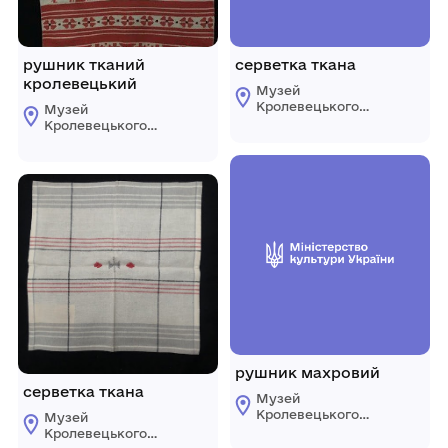
рушник тканий
серветка ткана
кролевецький
Музей
Кролевецького
Музей
ткацтва
Кролевецького
Кролевецької
ткацтва
міської ради
Кролевецької
міської ради
рушник махровий
серветка ткана
Музей
Кролевецького
Музей
ткацтва
Кролевецького
Кролевецької