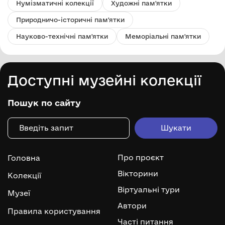
Нумізматичні колекції
Художні пам'ятки
Природничо-історичні пам'ятки
Науково-технічні пам'ятки
Меморіальні пам'ятки
Доступні музейні колекції
Пошук по сайту
Про проєкт
Головна
Вікторини
Колекції
Віртуальні тури
Музеї
Автори
Правила користування
Часті питання