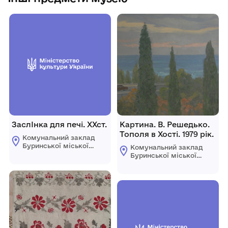
ЗаслІнка для печі. ХХст.
Картина. В. Решедько.
Тополя в Хості. 1979 рік.
Комунальний заклад
Буринської міської
Комунальний заклад
ради "Буринський
Буринської міської
краєзнавчий музей
ради "Буринський
імені Павла Попова"
краєзнавчий музей
імені Павла Попова"