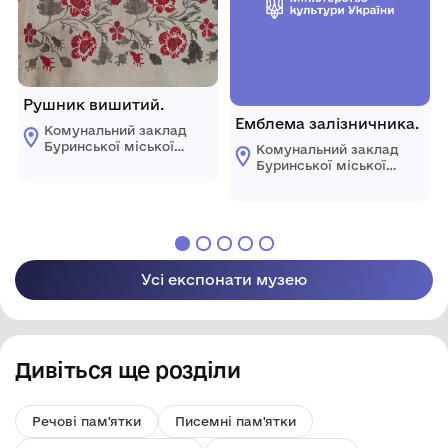
Рушник вишитий.
Емблема залізничника.
Комунальний заклад
Буринської міської
Комунальний заклад
ради "Буринський
Буринської міської
краєзнавчий музей
ради "Буринський
імені Павла Попова"
краєзнавчий музей
імені Павла Попова"
Усі експонати музею
Дивіться ще розділи
Речові пам'ятки
Писемні пам'ятки