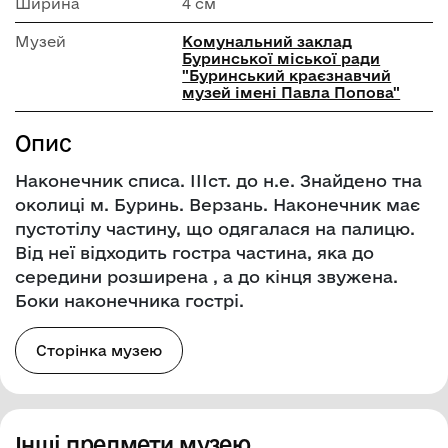
Ширина
4 см
Музей
Комунальний заклад
Буринської міської ради
"Буринський краєзнавчий
музей імені Павла Попова"
Опис
Наконечник списа. ІІІст. до н.е. Знайдено тна
околиці м. Буринь. Верзань. Наконечник має
пустотілу частину, що одягалася на палицю.
Від неї відходить гостра частина, яка до
середини розширена , а до кінця звужена.
Боки наконечника гострі.
Сторінка музею
Інші предмети музею