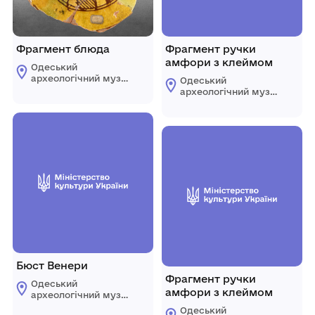
Фрагмент блюда
Фрагмент ручки
амфори з клеймом
Одеський
археологічний музей
Одеський
Національної
археологічний музей
академії наук
Національної
України
академії наук
України
Бюст Венери
Фрагмент ручки
Одеський
амфори з клеймом
археологічний музей
Національної
Одеський