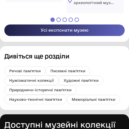
академії наук
археологічний музей
України
Національної
академії наук
України
Усі експонати музею
Дивіться ще розділи
Речові пам'ятки
Писемні пам'ятки
Нумізматичні колекції
Художні пам'ятки
Природничо-історичні пам'ятки
Науково-технічні пам'ятки
Меморіальні пам'ятки
Доступні музейні колекції