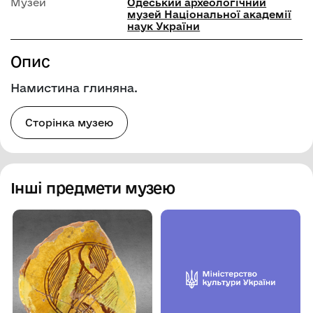
Музей
Одеський археологічний
музей Національної академії
наук України
Опис
Намистина глиняна.
Сторінка музею
Інші предмети музею