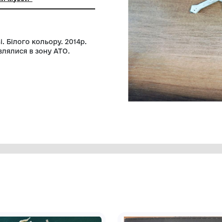
ьний заклад "Миколаївський
й краєзнавчий музей"
ся у темряві. Білого кольору. 2014р.
, які відправлялися в зону АТО.