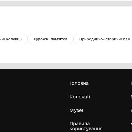
Чохол
Ш
Комунальний заклад "Миколаївський
обласний краєзнавчий музей"
2019р.
20
Усі експонати м
ли