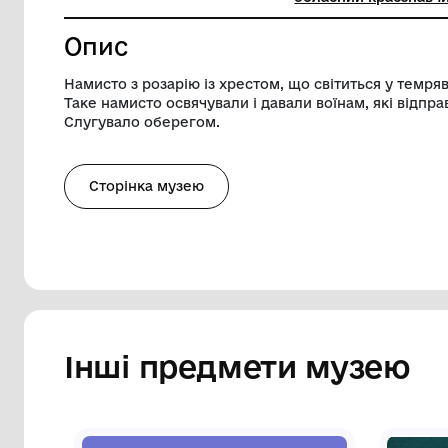
Ширина
1 см
Музей
Комунал
обласни
Опис
Намисто з розарію із хрестом, що світить
Таке намисто освячували і давали воїнам
Слугувало оберегом.
Сторінка музею