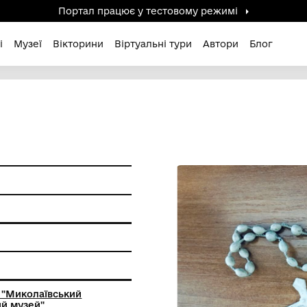
Портал працює у тестов
дені / Зниклі
Музеї
Вікторини
Віртуальні ту
ам'ятки