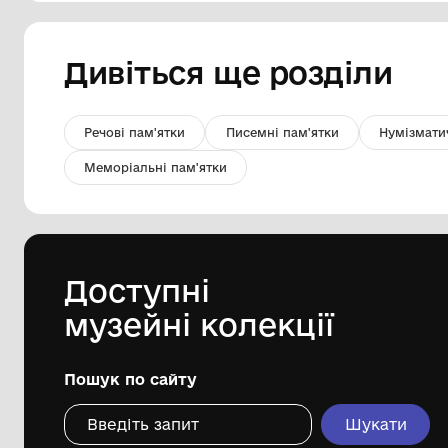
Грузило кам'яне
Комунальний заклад "Миколаївський
обласний краєзнавчий музей"
Дивіться ще розді