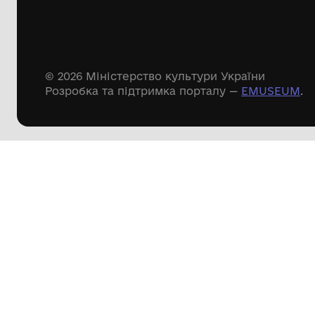
Речові пам'ятки
Писемні пам'ятки
Меморіальні пам'ятки
Доступні
музейні колекції
Пошук по сайту